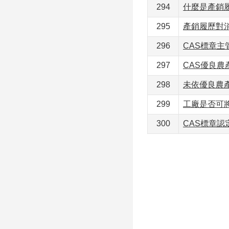
294
什麼是產銷
295
產銷履歷對
296
CAS標章主
297
CAS優良農
298
未依優良農
299
工廠是否可
300
CAS標章認