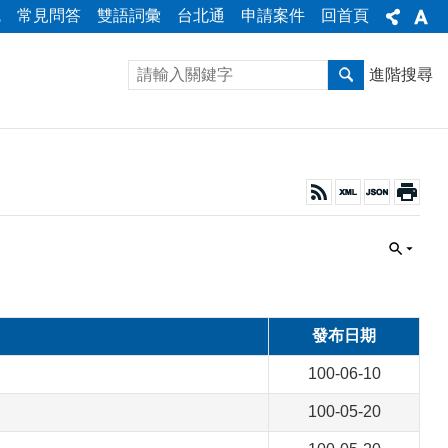
統
常見問答
雙語詞彙
台北通
申請案件
回首頁
進階搜尋
發布日期
100-06-10
100-05-20