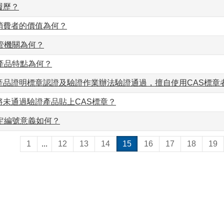
履歷？
消費者的價值為何？
管機關為何？
產品特點為何？
產品證明標章認證及驗證作業辦法驗證通過，擅自使用CAS標章
將未通過驗證產品貼上CAS標章？
定編號意義如何？
1
...
12
13
14
15
16
17
18
19