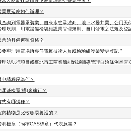
管承裝商於什麼情況下應辦理變更營業許可？
裝業展延應如何辦理？
以查詢到電器承裝業、自來水管承裝商、地下水鑿井業、公用天
管理規則、用電設備檢驗維護業管理規則、自用發電之法規及登
護業須具備何種資格？
形要辦理用電場所專任電氣技術人員或檢驗維護業變更登記？
管理法執行項目或臺北市工商業節能減碳輔導管理自治條例是否
發申請程序為何？
哪些機關(構)來執行？
方式有哪幾種？
室內植物是比較容易養護的？
證明標章（簡稱CAS標章）代表意義？