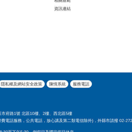
相關規範
資訊連結
隱私權及網站安全政策
陳情系統
服務電話
義區市府路1號 北區10樓、2樓、西北區5樓
付費電話服務，公共電話，放心講及第二類電信除外)，外縣市請撥 02-2720
:30至下午5:30，例假日及國定假日休息