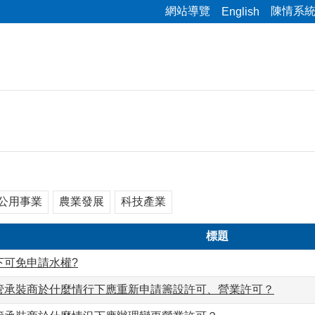
網站導覽
陳情系
English
公用事業
農業發展
科技產業
標題
下可免申請水權?
管承裝商於什麼情行下應重新申請籌設許可、營業許可？