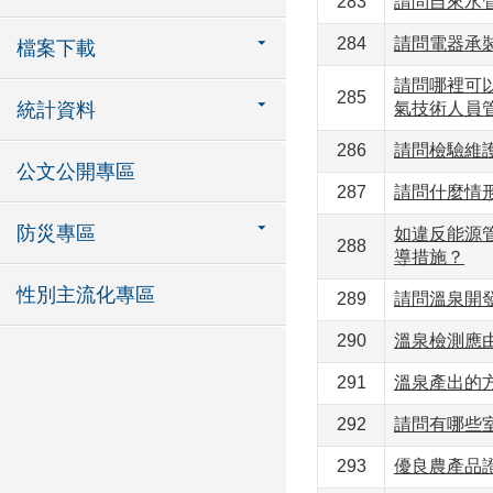
283
請問自來水
284
請問電器承
檔案下載
請問哪裡可
285
統計資料
氣技術人員
286
請問檢驗維
公文公開專區
287
請問什麼情
防災專區
如違反能源
288
導措施？
性別主流化專區
289
請問溫泉開
290
溫泉檢測應由
291
溫泉產出的
292
請問有哪些
293
優良農產品