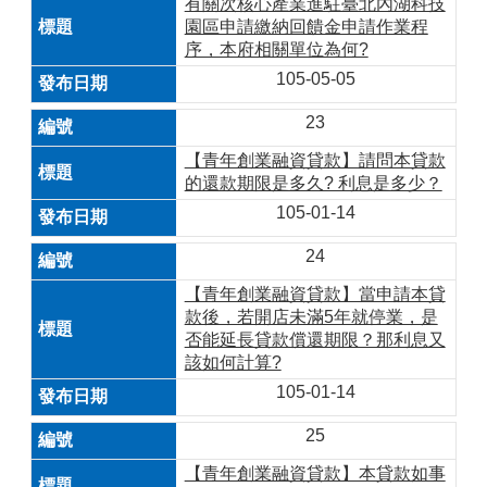
有關次核心產業進駐臺北內湖科技
園區申請繳納回饋金申請作業程
序，本府相關單位為何?
105-05-05
23
【青年創業融資貸款】請問本貸款
的還款期限是多久? 利息是多少？
105-01-14
24
【青年創業融資貸款】當申請本貸
款後，若開店未滿5年就停業，是
否能延長貸款償還期限？那利息又
該如何計算?
105-01-14
25
【青年創業融資貸款】本貸款如事