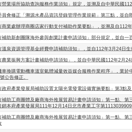
市營業場所協助查詢服務作業須知」規定，並溯及自中華民國112
委員會修正「溯源水產品資訊登錄管理作業規範」第三點，並自
市商業處辦理商圈店家行動支付補助作業要點」，並溯及自112年
市補助新創團隊海外參與創業計畫申請須知」部分規定，並自一
溫泉資源管理基金經費申請補助須知」，並自112年3月24日生
農業振興方案計畫補助申請須知」，並自中華民國112年2月24
機車換購電動機車溫室氣體減量效益媒合服務作業程序」，業於中華
146號公告修正。
政府產業發展局補助設置太陽光電發電設備實施要點」第3點及第4
市補助工商團體及廠商海外推展貿易計畫申請須知」第一點、第三點
銷本府產業發展局111年12月14日北市產業工字第111303990
市補助工商團體及廠商海外推展貿易計畫申請須知」第一點、第
效