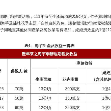
關行銷推廣活動，111年海芋生產面積約為9公頃，竹子湖地
子湖海芋及繡球花季主題「自然白純彩色」讓整體活動行銷活潑浪
子湖地區其他休閒產業及餐飲業消費增加，總經濟效益約1億21
表1、海芋生產及收益一覽表
歷年來之海芋季辦理期程及收益
產值收益
程
參觀人 數
總經
生產面積
花卉產量
（含其他休
26
70萬
13公頃
300萬支
1億4
17
50萬
13公頃
150萬支
1億0
23
60萬
12公頃
250萬支
1億2