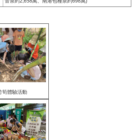
音茶約2,658萬、南港包種茶約698萬)
竹筍體驗活動