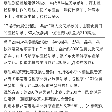
辦理割稻體驗活動2場次，約有814位民眾參加，藉由體
驗稻米耕作的過程，使民眾體會「鋤荷日當午，汗滴禾
下土，誰知盤中飧，粒粒皆辛苦」
17場行銷展售活動，共計2萬人次民眾參與，山藥食農田
間體驗活動，80人次參與，促進農民收益約210萬元。
辦理20梯次茶葉體驗活動，包括採茶、製茶、品茶、茶
飲調製及各項茶手作DIY活動，合計約8000位農友及民眾
參與，藉由各項茶葉體驗活動，讓民眾更瞭解茶葉產業
及文化。促進木柵農業收益約120萬元(含潛在效益)。
辦理
4
場茶葉比賽及展售活動，包括春冬季木柵鐵觀音茶
及春冬季南港包種茶比賽及展售活動，包種茶：101位農
民參加比賽，約1,000位市民參與展售活動。
鐵觀音茶：約266位農民參加比賽，約200位市民參與展
售活動。(因疫情春茶未辦理展售會活動)
促進木柵及南港地區比賽茶產值約3,356萬元。(木柵鐵觀