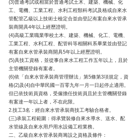
(3)普通考試或相當於普通考試土木、建築、機械、化
工、電機、工業工程、水利工程類科考試及格或自來水
管配管乙級以上技術士檢定合並由登記有案自來水管承
裝商開具4年以上經歷證明。
(4)高級工業職業學校土木、建築、機械、化工、電機、
工業工程、水利工程、配管科等相關科系畢業並由登記
有案自來水管承裝商開具5年以上經歷證明。
(5)具技工資格，並從事自來水工程工作五年以上，且於
主管機關登錄有案者。
(6)依「自來水管承裝商管理辦法」第5條第3項規定，資
格(2)及(4)自中華民國一百零九年一月一日起停止適用。
但已依技術員資格，受僱擔任技術員且於主管機關登錄
有案達一年以上者，不在此限。
2.技工3名：經自來水管承裝商技工考驗合格者。
(三)承裝工程範圍：得承覽裝修自來水導水、送水、配
水管線及自來水用戶用水設備工程業務。
二、乙級自來水管承裝商籌設之資格及條件：