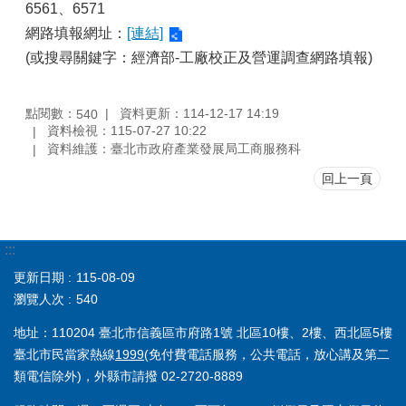
6561、6571
網路填報網址：
[連結]
(或搜尋關鍵字：經濟部-工廠校正及營運調查網路填報)
點閱數：
資料更新：114-12-17 14:19
540
資料檢視：115-07-27 10:22
資料維護：臺北市政府產業發展局工商服務科
回上一頁
:::
更新日期
115-08-09
瀏覽人次
540
地址：110204 臺北市信義區市府路1號 北區10樓、2樓、西北區5樓
臺北市民當家熱線
1999
(免付費電話服務，公共電話，放心講及第二
類電信除外)，外縣市請撥 02-2720-8889