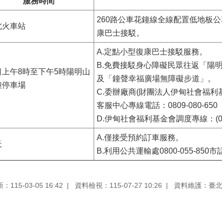
服務時間
260路公車花鐘線全線配置低地板公
北火車站
康巴士接駁。
A.定點小型復康巴士接駁服務。
B.免費接駁身心障礙民眾往返「陽
日上午8時至下午5時陽明山
及「鐘聲幸福廣場無障礙步道」。
鐘停車場
C.委辦廠商(財團法人伊甸社會福利
客服中心專線電話：0809-080-650
D.伊甸社會福利基金會調度專線：(02)2
A.僅接受預約訂車服務。
天
B.利用公共運輸處0800-055-85
115-03-05 16:42
資料檢視：115-07-27 10:26
資料維護：臺