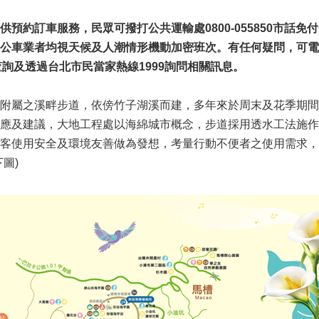
預約訂車服務，民眾可撥打公共運輸處0800-055850市話免付
公車業者均視天候及人潮情形機動加密班次。有任何疑問，可電
pei）查詢及透過台北市民當家熱線1999詢問相關訊息。
附屬之溪畔步道，依傍竹子湖溪而建，多年來於周末及花季期間
應及建議，大地工程處以海綿城市概念，步道採用透水工法施作
客使用安全及環境友善做為發想，考量行動不便者之使用需求，
圖)