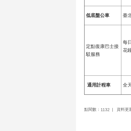
低底盤公車
臺
每
定點復康巴士接
花
駁服務
通用計程車
全
點閱數：
資料更新：
1132