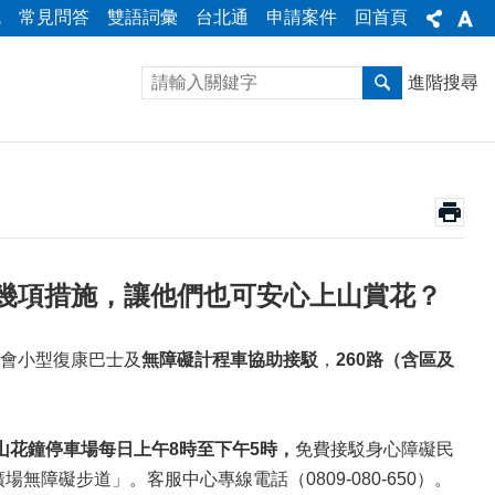
統
常見問答
雙語詞彙
台北通
申請案件
回首頁
進階搜尋
幾項措施，讓他們也可安心上山賞花？
會小型復康巴士及
無障礙計程車協助接駁
，
260路（含區及
山花鐘停車場每日上午8時至下午5時，
免費接駁身心障礙民
障礙步道」。客服中心專線電話（0809-080-650）。