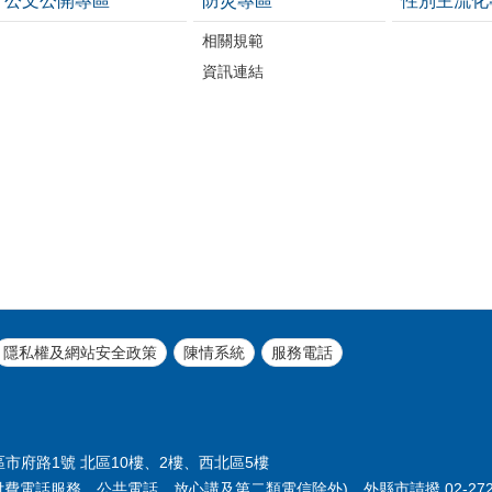
公文公開專區
防災專區
性別主流化
相關規範
資訊連結
隱私權及網站安全政策
陳情系統
服務電話
義區市府路1號 北區10樓、2樓、西北區5樓
付費電話服務，公共電話，放心講及第二類電信除外)，外縣市請撥 02-2720