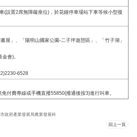
車(設置2席無障礙座位)，於花鐘停車場站下車等候小型復
明書屋」、「陽明山國家公園-二子坪遊憩區」、「竹子湖」
基金會)。
230-6528
0市話免付費專線或手機直撥55850(撥通後按3)進行叫車。
北市政府產業發展局農業發展科
回上一頁