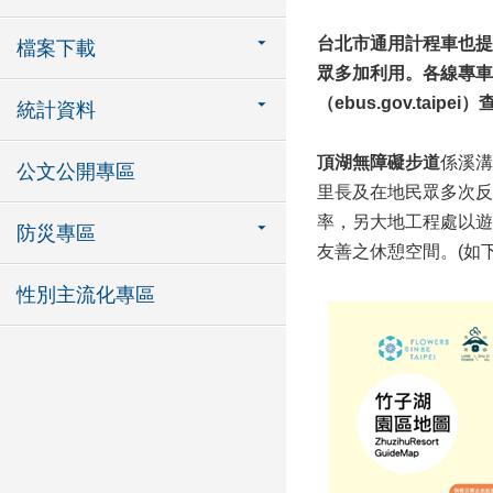
台北市通用計程車也提供
檔案下載
眾多加利用。各線專
車
（ebus.gov.tai
統計資料
頂湖無障礙步道
係溪溝
公文公開專區
里長及在地民眾多次反
率，另大地工程處以遊
防災專區
友善之休憩空間。(如下
性別主流化專區