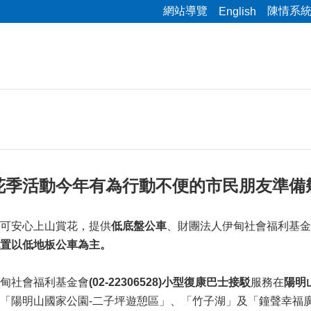
網站導覽
陳情系
English
花季活動今年有為行動不便的市民朋友準備
可安心上山賞花，提供
低底盤公車
、財團法人伊甸社會福利基金
置以低地板公車為主。
甸社會福利基金會
(02-22306528)小型復康巴士接駁
服務在
陽明
陽明山國家公園-二子坪遊憩區」、「竹子湖」及「鐘聲幸福廣場無