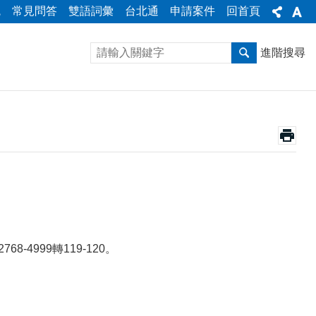
統
常見問答
雙語詞彙
台北通
申請案件
回首頁
進階搜尋
4999轉119-120。