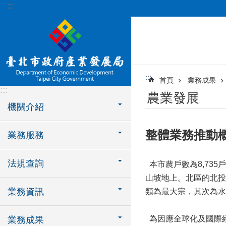
:::
跳到主要內容區塊
:::
首頁
業務成果
:::
農業發展
機關介紹
整體業務推動
業務服務
法規查詢
本市農戶數為8,735
山坡地上。北區的北投
業務資訊
類為最大宗，其次為水
為因應全球化及國際
業務成果