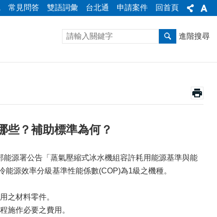
統
常見問答
雙語詞彙
台北通
申請案件
回首頁
進階搜尋
哪些？補助標準為何？
部能源署公告「蒸氣壓縮式冰水機組容許耗用能源基準與能
能源效率分級基準性能係數(COP)為1級之機種。
用之材料零件。
程施作必要之費用。