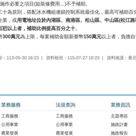
施作必要之項目(如裝修費用…)不予補助。
三十為原則，搭配冰水機組連鎖控制系統最佳化，最高可補助百
企業，或
用電地址位於內湖區、南港區、松山區、中山區(松江路
百瓩以上者，補助比例提高百分之十
。
幣
300萬元
為上限，每案補助金額新臺幣
150萬元
以上者，負擔自
113-05-30 16:23
資料檢視：115-07-27 10:23
資料維護：臺
業務服務
法規查詢
業務資訊
工商服務
工商服務
主題專區
公用事業
公用事業
施政計畫
農業發展
農業發展
施政報告