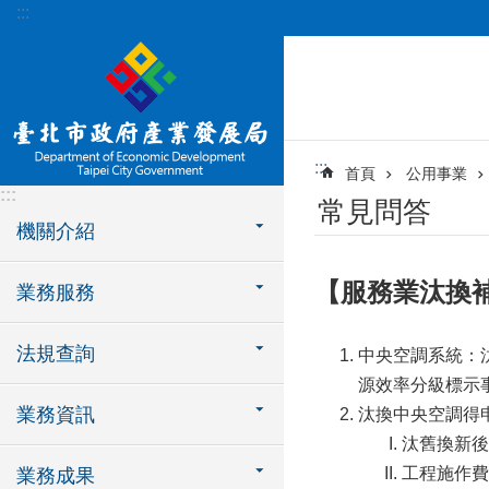
:::
跳到主要內容區塊
:::
首頁
公用事業
:::
常見問答
機關介紹
【服務業汰換
業務服務
法規查詢
中央空調系統：
源效率分級標示
業務資訊
汰換中央空調得
汰舊換新後
工程施作費
業務成果