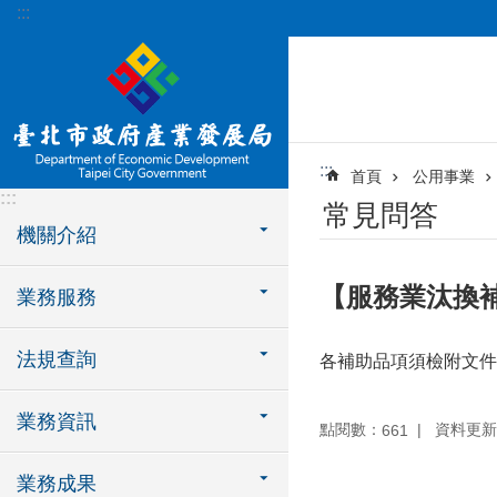
:::
跳到主要內容區塊
:::
首頁
公用事業
:::
常見問答
機關介紹
【服務業汰換
業務服務
法規查詢
各補助品項須檢附文件
業務資訊
點閱數：
資料更新：1
661
業務成果