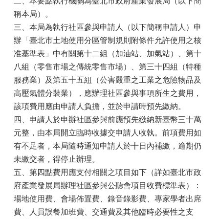
二、本要點執行機關為臺北市政府產業發展局（以下簡
稱本局）。
三、本局為執行社區參與申請人（以下簡稱申請人）申
辦「臺北市土地使用分區管制規則附條件允許使用之核
准基準表」中有關第十二組（加油站、加氣站）、第十
八組（零售市場之傳統零售市場）、第三十四組（特種
服務業）及第五十五組（公害嚴重之工業之危險物品及
高壓氣體分裝業），應辦理社區參與事項所生之費用，
該項費用應由申請人負擔，並於申請時預先繳納。
四、申請人於申辦社區參與前應預先繳納新臺幣三十萬
元整，由本局開立臨時收據交申請人收執。前項費用如
有不足者，本局隨時通知申請人於十日內補繳，逾期仍
未繳交者，得停止辦理。
五、第四點費用應支付相關之項目如下（詳如臺北市政
府產業發展局辦理社區參與公聽會項目收費標準表）：
場地使用費、會場佈置費、錄音錄影費、專家學者出席
費、人員誤餐加班費、交通費及其他臨時必要性之支