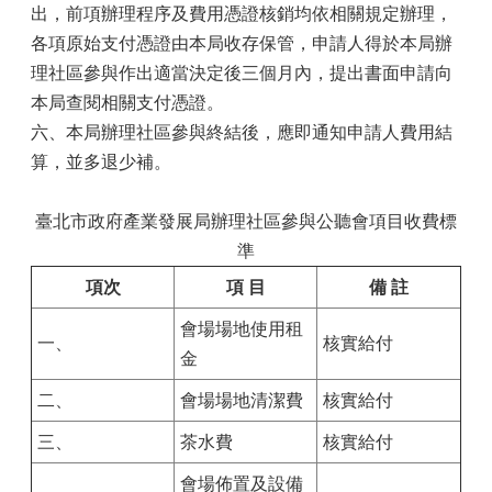
出，前項辦理程序及費用憑證核銷均依相關規定辦理，
各項原始支付憑證由本局收存保管，申請人得於本局辦
理社區參與作出適當決定後三個月內，提出書面申請向
本局查閱相關支付憑證。
六、本局辦理社區參與終結後，應即通知申請人費用結
算，並多退少補。
臺北市政府產業發展局辦理社區參與公聽會項目收費標
準
項次
項 目
備 註
會場場地使用租
一、
核實給付
金
二、
會場場地清潔費
核實給付
三、
茶水費
核實給付
會場佈置及設備