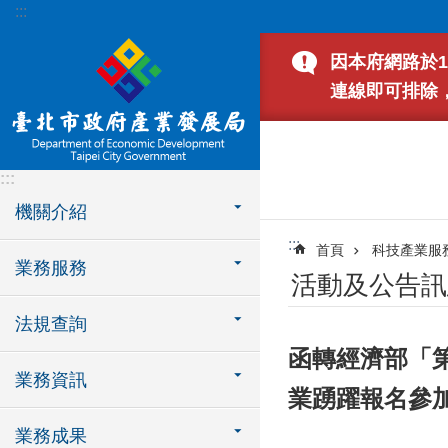
:::
跳到主要內容區塊
因本府網路於1
連線即可排除
:::
機關介紹
:::
首頁
科技產業服
業務服務
活動及公告訊
法規查詢
函轉經濟部「第
業務資訊
業踴躍報名參
業務成果