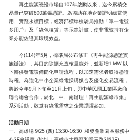
再生能源憑證市場自107年啟動以來，迄今累積交
易量已突破800萬張憑證。為協助在地企業證明綠電使
用、實踐永續目標，經濟部標準檢驗局推動「單一電號
多用戶」及「綠色租賃」等示範計畫，使非電號持有企
業亦能佐證其環境效益。
今(114)年5月，標準局公布修正《再生能源憑證實
施辦法》，其目的除擴充查核量能外，並新增1 MW 以
下轉供發電設備簡化申請流程，以加速需求者取得憑證
時程。為強化中小企業綠電採購媒合及優化交易流程，
將於今年9月下旬至11月上旬，與中華民國工業區廠商
聯合總會合作，於北、中、南辦理「再生能源綠市集」
系列活動，敬邀有綠電需求之企業踴躍參加。
活動日期
一、高雄場 9/25 (四) 13:30-16:30 和發產業園區服務中
心2F會議室 (地址：高雄市大寮區和業三路2號2F)