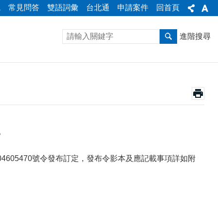
統
常見問答
雙語詞彙
台北通
申請案件
回首頁
進階搜尋
。
04605470號令發布訂定，發布令影本及應記載事項詳如附