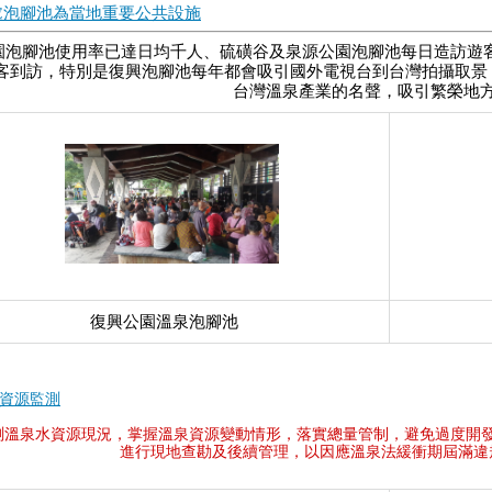
處泡腳池為當地重要公共設施
園泡腳池使用率已達日均千人、硫磺谷及泉源公園泡腳池每日造訪遊客
客到訪，特別是復興泡腳池每年都會吸引國外電視台到台灣拍攝取景
台灣溫泉產業的名聲，吸引繁榮地
復興公園溫泉泡腳池
資源監測
測溫泉水資源現況，掌握溫泉資源變動情形，落實總量管制，避免過度開
進行現地查勘及後續管理，以因應溫泉法緩衝期屆滿違