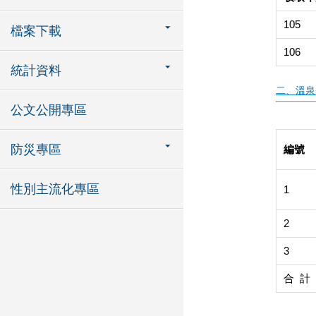
105
檔案下載
106
統計資料
二、溫泉
公文公開專區
防災專區
編號
性別主流化專區
1
2
3
合 計