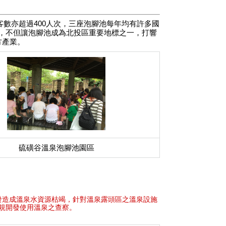
數亦超過400人次，三座泡腳池每年均有許多國
，不但讓泡腳池成為北投區重要地標之一，打響
方產業。
硫磺谷溫泉泡腳池園區
發造成溫泉水資源枯竭，針對溫泉露頭區之溫泉設施
規開發使用溫泉之查察。