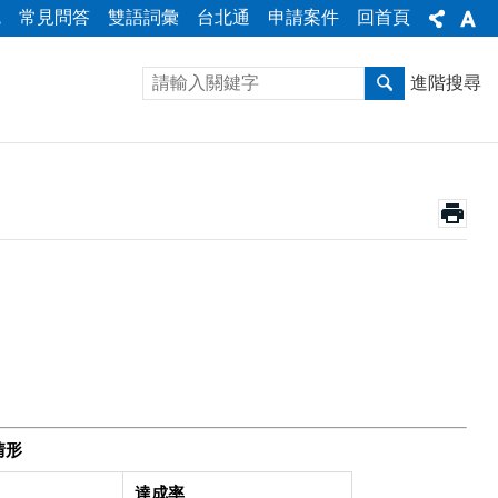
統
常見問答
雙語詞彙
台北通
申請案件
回首頁
進階搜尋
情形
達成率