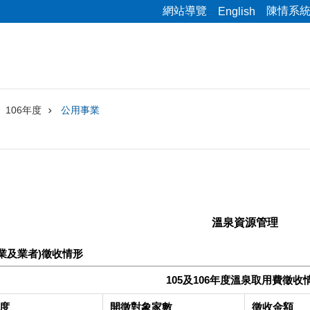
網站導覽
陳情系
English
106年度
公用事業
溫泉資源管理
業及業者)徵收情形
105及106年度溫泉取用費徵收
度
開徵對象家數
徵收金額