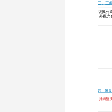
三、三
復興公
外觀光
四、溫泉
持續監