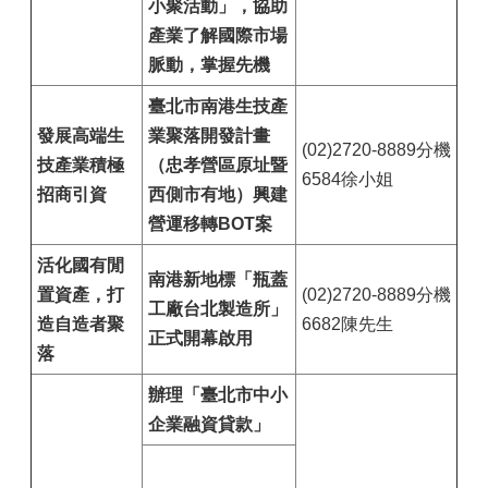
小聚活動」，協助
產業了解國際市場
脈動，掌握先機
臺北市南港生技產
發展高端生
業聚落開發計畫
(02)2720-8889分機
技產業積極
（忠孝營區原址暨
6584徐小姐
招商引資
西側市有地）興建
營運移轉BOT案
活化國有閒
南港新地標「瓶蓋
置資產，打
(02)2720-8889分機
工廠台北製造所」
造自造者聚
6682陳先生
正式開幕啟用
落
辦理「臺北市中小
企業融資貸款」