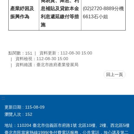
簡易貸、降息、利
產業紓困及
息補貼及貸款本金
(02)2720-8889分機
振興作為
利息遞延繳付等措
6613石小姐
施
點閱數：
資料更新：112-08-30 15:00
151
資料檢視：112-08-30 15:00
資料維護：臺北市政府產業發展局
回上一頁
:::
更新日期
115-08-09
瀏覽人次
152
地址：110204 臺北市信義區市府路1號 北區10樓、2樓、西北區5樓
臺北市民當家熱線
1999
(免付費電話服務，公共電話，放心講及第二