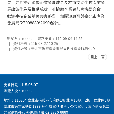
展，共同推介績優企業發展成果及本市協助生技產業發
展政策作為及推動成效，並協助企業參加商機媒合會，
歡迎生技企業單位共襄盛舉，相關訊息可與臺北市產業
發展局(27208889*2090)洽詢。
點閱數：
資料更新：112-09-04 14:22
10696
資料檢視：115-07-27 10:25
資料維護：臺北市政府產業發展局科技產業服務中心
回上一頁
:::
更新日期
115-08-07
瀏覽人次
10696
地址：110204 臺北市信義區市府路1號 北區10樓、2樓、西北區5樓
臺北市民當家熱線
1999
(免付費電話服務，公共電話，放心講及第二
類電信除外)，外縣市請撥 02-2720-8889