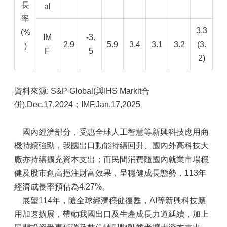
長
al
率
3.3
(%
IM
-3.
2.9
5.9
3.4
3.1
3.2
(3.
)
F
5
2)
資料來源: S&P Global(與IHS Markit合
併),Dec.17,2024；IMF,Jan.17,2025
國內經濟部分，受惠全球人工智慧等新興科技應用商
機持續強勁，我國出口動能持續回升、國內外高科技大
廠亦持續擴充資本支出；而民間消費隨國內就業市場穩
健及股市創高挹注財富效果，呈穩健成長態勢，113年
經濟成長率預估為4.27%。
展望114年，隨全球經濟穩健復甦，AI等新興科技應
用加速擴展，帶動我國出口及生產成長力道延續，加上