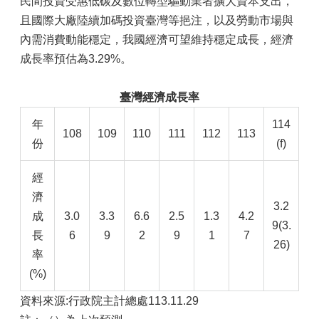
民間投資受惠低碳及數位轉型驅動業者擴大資本支出，
且國際大廠陸續加碼投資臺灣等挹注，以及勞動市場與
內需消費動能穩定，我國經濟可望維持穩定成長，經濟
成長率預估為3.29%。
臺灣經濟成長率
年
114
108
109
110
111
112
113
份
(f)
經
濟
3.2
成
3.0
3.3
6.6
2.5
1.3
4.2
9(3.
長
6
9
2
9
1
7
26)
率
(%)
資料來源:行政院主計總處113.11.29