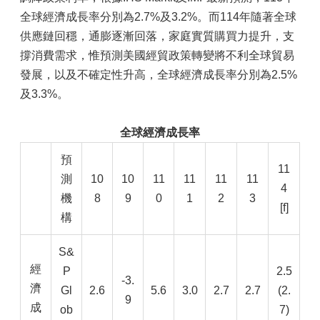
全球經濟成長率分別為2.7%及3.2%。而114年隨著全球
供應鏈回穩，通膨逐漸回落，家庭實質購買力提升，支
撐消費需求，惟預測美國經貿政策轉變將不利全球貿易
發展，以及不確定性升高，全球經濟成長率分別為2.5%
及3.3%。
全球經濟成長率
預
11
測
10
10
11
11
11
11
4
機
8
9
0
1
2
3
[f]
構
S&
經
P
2.5
-3.
濟
Gl
2.6
5.6
3.0
2.7
2.7
(2.
9
成
ob
7)