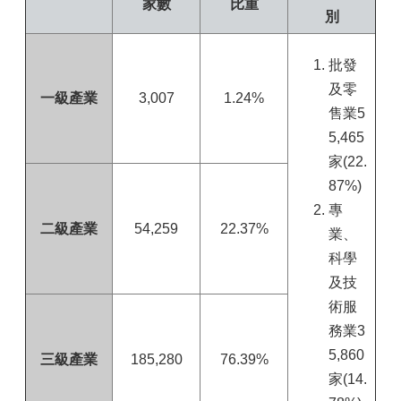
家數
比重
別
批發
及零
一級產業
3,007
1.24%
售業5
5,465
家(22.
87%)
專
二級產業
54,259
22.37%
業、
科學
及技
術服
務業3
5,860
三級產業
185,280
76.39%
家(14.