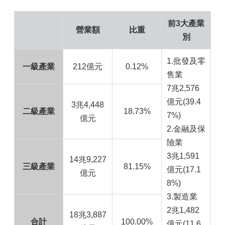
前3大產業
營業額
比重
別
1.批發及零
一級產業
212億元
0.12%
售業
7兆2,576
億元(39.4
3兆4,448
二級產業
18.73%
7%)
億元
2.金融及保
險業
3兆1,591
14兆9,227
三級產業
81.15%
億元(17.1
億元
8%)
3.製造業
2兆1,482
18兆3,887
合計
100.00%
億元(11.6