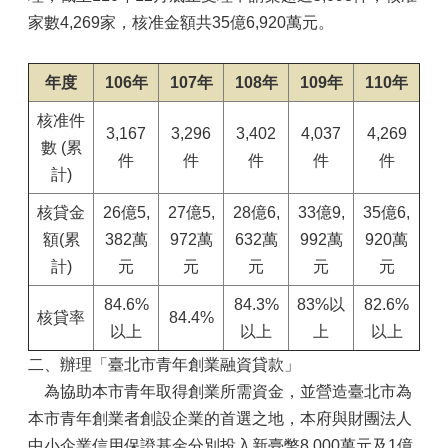
家數4,269家，核准金額共35億6,920萬元。
年度
106年
107年
108年
109年
110年
核准件
3,167
3,296
3,402
4,037
4,269
數 (累
件
件
件
件
件
計)
核貸金
26億5,
27億5,
28億6,
33億9,
35億6,
額(累
382萬
972萬
632萬
992萬
920萬
計)
元
元
元
元
元
84.6%
84.3%
83%以
82.6%
核貸率
84.4%
以上
以上
上
以上
二、辦理「臺北市青年創業融資貸款」
為協助本市青年取得創業所需資金，並營造臺北市為
本市青年創業者創設企業的首選之地，本府與財團法人
中小企業信用保證基金分別投入新臺幣8,000萬元及1億