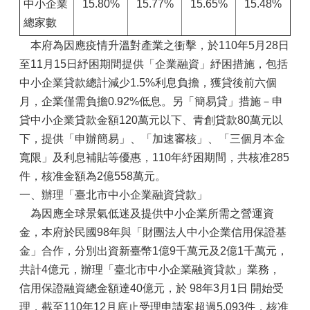
中小企業
15.80%
15.77%
15.65%
15.48%
總家數
本府為因應疫情升溫對產業之衝擊，於110年5月28日
至11月15日紓困期間提供「企業融資」紓困措施，包括
中小企業貸款總計減少1.5%利息負擔，獲貸後前六個
月，企業僅需負擔0.92%低息。另「簡易貸」措施－申
貸中小企業貸款金額120萬元以下、青創貸款80萬元以
下，提供「申辦簡易」、「加速審核」、「三個月本金
寬限」及利息補貼等優惠，110年紓困期間，共核准285
件，核准金額為2億558萬元。
一、辦理「臺北市中小企業融資貸款」
為因應全球景氣低迷及提供中小企業所需之營運資
金，本府於民國98年與「財團法人中小企業信用保證基
金」合作，分別出資新臺幣1億9千萬元及2億1千萬元，
共計4億元，辦理「臺北市中小企業融資貸款」業務，
信用保證融資總金額達40億元，於 98年3月1日 開始受
理，截至110年12月底止受理申請案超過5,093件，核准