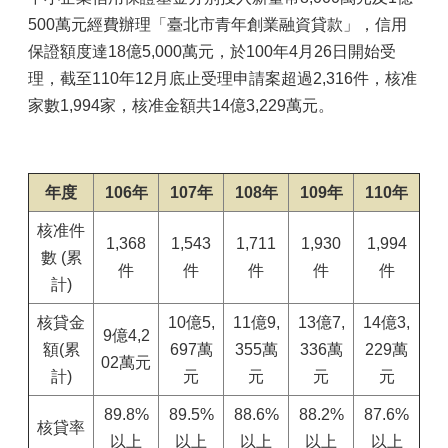
500萬元經費辦理「臺北市青年創業融資貸款」，信用
保證額度達18億5,000萬元，於100年4月26日開始受
理，截至110年12月底止受理申請案超過2,316件，核准
家數1,994家，核准金額共14億3,229萬元。
年度
106年
107年
108年
109年
110年
核准件
1,368
1,543
1,711
1,930
1,994
數 (累
件
件
件
件
件
計)
核貸金
10億5,
11億9,
13億7,
14億3,
9億4,2
額(累
697萬
355萬
336萬
229萬
02萬元
計)
元
元
元
元
89.8%
89.5%
88.6%
88.2%
87.6%
核貸率
以上
以上
以上
以上
以上