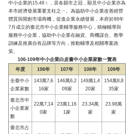
中小企業的15.48﹪，居各縣市之冠，顯見中小企業亦為
本市經濟發展重要支柱之ㄧ。為協助中小企業改善經營
體質與開創市場商機，促進企業永續發展，本府於88年
7月成立的臺北市中小企業輔導服務中心，積極輔導與
服務中小企業，協助中小企業在融資、商機謀合、教學
訓練及推廣自有品牌等方向，推動輔導及相關專案政
策。
106-109年中小企業白皮書中小企業家數一覽表
年度
106年
107年
108年
109年
全臺中小
143萬7,6
146萬6,2
149萬1,4
154萬8,8
企業家數
16家
09家
20家
35家
臺北市中
22萬7,14
23萬1,16
23.34萬
23.98萬
小企業家
0家
1家
家
家
數
臺北市占