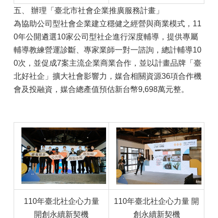
五、 辦理「臺北市社會企業推廣服務計畫」
為協助公司型社會企業建立穩健之經營與商業模式，11
0年公開遴選10家公司型社企進行深度輔導，提供專屬
輔導教練營運診斷、專家業師一對一諮詢，總計輔導10
0次，並促成7案主流企業商業合作，並以計畫品牌「臺
北好社企」擴大社會影響力，媒合相關資源36項合作機
會及投融資，媒合總產值預估新台幣9,698萬元整。
110年臺北社企心力量
110年臺北社企心力量 開
開創永續新契機
創永續新契機