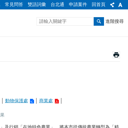
統
常見問答
雙語詞彙
台北通
申請案件
回首頁
進階搜尋
│
動物保護處
│
商業處
│
成果
」及行銷「在地特色農業」，將本市從傳統農業轉型為「精