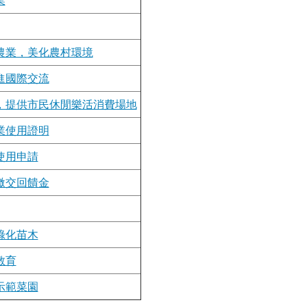
業
農業，美化農村環境
進國際交流
，提供市民休閒樂活消費場地
業使用證明
使用申請
繳交回饋金
綠化苗木
教育
示範菜園