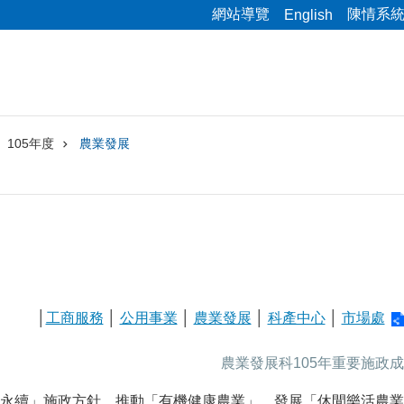
網站導覽
陳情系
English
105年度
農業發展
│
工商服務
│
公用事業
│
農業發展
│
科產中心
│
市場處
農業發展科105年重要施政
永續」施政方針，推動「有機健康農業」、發展「休閒樂活農業