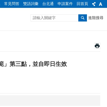
統
常見問答
雙語詞彙
台北通
申請案件
回首頁
進階搜尋
範」第三點，並自即日生效