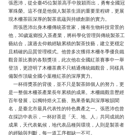
張恩沛，從全臺45位製茶高手中脫穎而出，勇奪全國冠
軍殊榮。這不僅是他個人製茶生涯的重要里程碑，更展
現木柵茶區深厚的製茶底蘊與持續創新的實力。
而張恩沛出身木柵傳統茶世家，擁有生物科技背景的
他，30歲返鄉投入茶產業，將科學化管理與傳統製茶工
藝結合，讓過去仰賴經驗累積的製茶技藝，建立更穩定
且精確的品質管理模式。他曾多次獲得木柵冬季優良鐵
觀音茶比賽的各類獎項，此次他在全國紅茶賽事中一舉
登頂，更證明了木柵茶農不只精通傳統鐵觀音，同樣具
備製作頂級全國小葉種紅茶的深厚實力。
一杯得獎茶的背後，並不只是製茶師個人的努力，更
是一整個木柵茶產業長年累積的成果。木柵鐵觀音歷經
百年發展，以獨特焙火工藝、熟果香氣與深厚喉韻聞
名，是臺北市最具代表性的特色農產之一。張恩沛也曾
在採訪中表示，一杯好茶是「天、地、人」共同成就的
成果，天代表氣候，地代表品種與環境，人則是製茶者
的經驗與判斷，每一道工序都缺一不可。