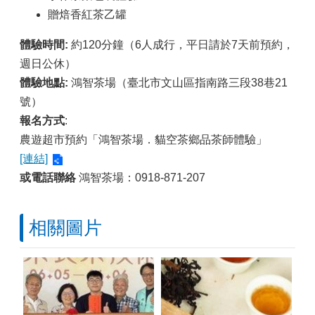
贈焙香紅茶乙罐
體驗時間:
約120分鐘（6人成行，平日請於7天前預約，
週日公休）
體驗地點:
鴻智茶場（臺北市文山區指南路三段38巷21
號）
報名方式
:
農遊超市預約「鴻智茶場．貓空茶鄉品茶師體驗」
[連結]
或電話聯絡
鴻智茶場：0918-871-207
相關圖片