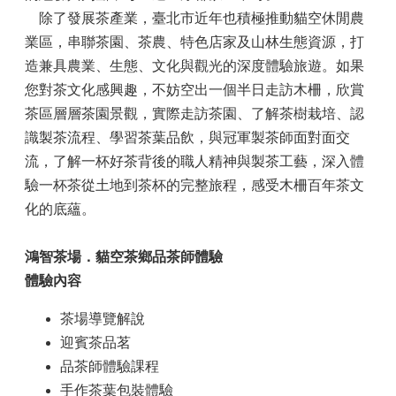
除了發展茶產業，臺北市近年也積極推動貓空休閒農
業區，串聯茶園、茶農、特色店家及山林生態資源，打
造兼具農業、生態、文化與觀光的深度體驗旅遊。如果
您對茶文化感興趣，不妨空出一個半日走訪木柵，欣賞
茶區層層茶園景觀，實際走訪茶園、了解茶樹栽培、認
識製茶流程、學習茶葉品飲，與冠軍製茶師面對面交
流，了解一杯好茶背後的職人精神與製茶工藝，深入體
驗一杯茶從土地到茶杯的完整旅程，感受木柵百年茶文
化的底蘊。
鴻智茶場．貓空茶鄉品茶師體驗
體驗內容
茶場導覽解說
迎賓茶品茗
品茶師體驗課程
手作茶葉包裝體驗