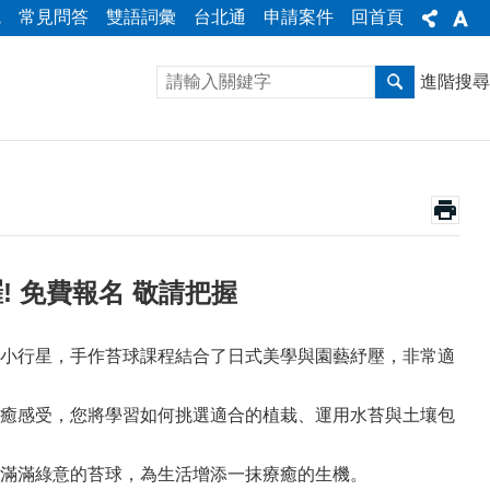
統
常見問答
雙語詞彙
台北通
申請案件
回首頁
進階搜尋
! 免費報名 敬請把握
小行星，手作苔球課程結合了日式美學與園藝紓壓，非常適
癒感受，您將學習如何挑選適合的植栽、運用水苔與土壤包
滿滿綠意的苔球，為生活增添一抹療癒的生機。