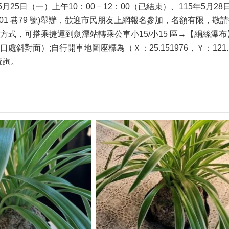
月25日（一）上午10：00－12：00（已結束）、115年5月2
01 巷79 號)舉辦，歡迎市民朋友上網報名參加，名額有限，敬
式，可搭乘捷運到劍潭站轉乘公車小15/小15 區→【絹絲瀑布
處斜對面）;自行開車地圖座標為（Ｘ：25.151976，Ｙ：12
查詢。