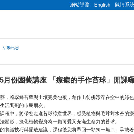
網站導覽
陳情系
English
活動訊息
圃5月份園藝講座 「療癒的手作苔球」開課囉
藝，將翠綠苔蘚與土壤完美包覆，創作出彷彿漂浮在空中的綠色
生活調劑的市民朋友。
課程中，將帶您走進苔球綠意世界，感受植物與毛茸茸水苔的療
法塑形，擬化植物變身為一顆可愛又充滿生命力的苔球。
的養護技巧與擺放建議，課程後您將帶回一顆獨一無二、承載著