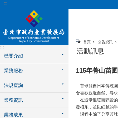
:::
跳到主要內容區塊
:::
首頁
公告資訊
:::
活動訊息
機關介紹
115年菁山苗
業務服務
法規查詢
苔球源自日本傳統園
合喜歡親近自然、尋求
業務資訊
在這堂溫暖而靜謐的
覆根系，並以細膩的手
課程中除了分享苔球
業務成果