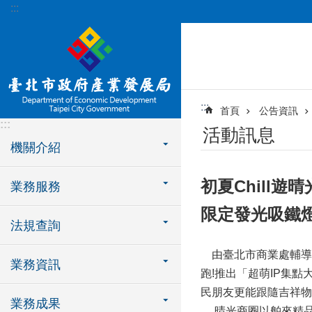
:::
跳到主要內容區塊
:::
首頁
公告資訊
:::
活動訊息
機關介紹
初夏Chill
業務服務
限定發光吸鐵
法規查詢
由臺北市商業處輔導的臺
業務資訊
跑!推出「超萌IP集
民朋友更能跟隨吉祥物
業務成果
晴光商圈以舶來精