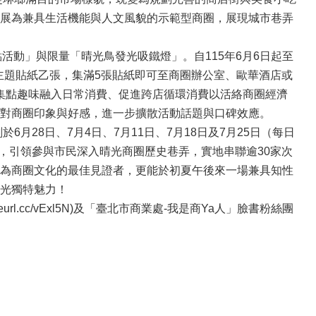
展為兼具生活機能與人文風貌的示範型商圈，展現城市巷弄
活動」與限量「晴光鳥發光吸鐵燈」。自115年6月6日起至
之主題貼紙乙張，集滿5張貼紙即可至商圈辦公室、歐華酒店或
將集點趣味融入日常消費、促進跨店循環消費以活絡商圈經濟
對商圈印象與好感，進一步擴散活動話題與口碑效應。
28日、7月4日、7月11日、7月18日及7月25日（每日
路，引領參與市民深入晴光商圈歷史巷弄，實地串聯逾30家次
為商圈文化的最佳見證者，更能於初夏午後來一場兼具知性
光獨特魅力！
l.cc/vExl5N)及「臺北市商業處-我是商Ya人」臉書粉絲團