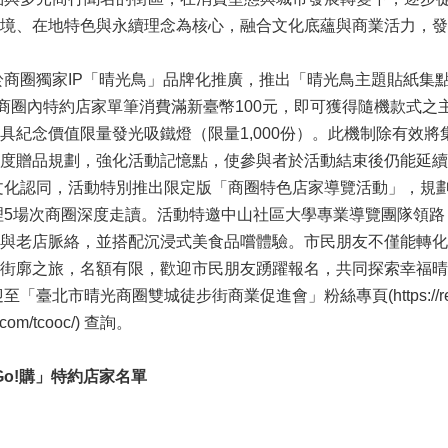
境、在地特色與永續理念為核心，融合文化底蘊與商業活力，發
商圈獨家IP「晴光鳥」品牌化推廣，推出「晴光鳥主題貼紙集點
於商圈內特約店家單筆消費滿新臺幣100元，即可獲得隨機款式
具紀念價值限量發光吸鐵燈（限量1,000份）。此機制除有效
度贈品規劃，強化活動記憶點，使參與者於活動結束後仍能延續
化認同，活動特別推出限定版「商圈特色店家導覽活動」，規劃於6月
辦理5場次商圈深度走讀。活動特邀中山社區大學專業導覽團隊領
與老店脈絡，並搭配沉浸式美食品嚐體驗。市民朋友不僅能轉化
街廓之旅，名額有限，歡迎市民朋友踴躍報名，共同探索幸福晴
臺北市晴光商圈雙城徒步街商業促進會」粉絲專頁(https://reur
k.com/tcooc/) 查詢。
 Go!購」特約店家名單