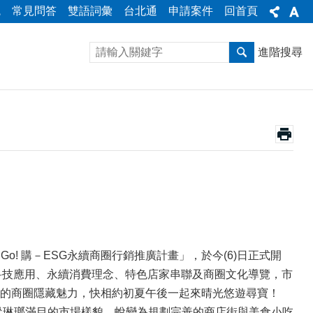
統
常見問答
雙語詞彙
台北通
申請案件
回首頁
進階搜尋
! 購－ESG永續商圈行銷推廣計畫」，於今(6)日正式開
科技應用、永續消費理念、特色店家串聯及商圈文化導覽，市
的商圈隱藏魅力，快相約初夏午後一起來晴光悠遊尋寶！
從琳瑯滿目的市場樣貌，蛻變為規劃完善的商店街與美食小吃