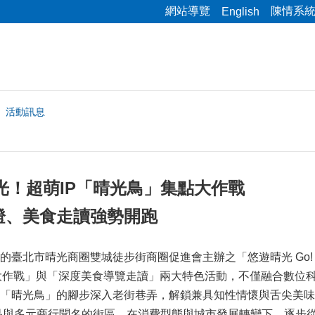
網站導覽
陳情系
English
活動訊息
遊晴光！超萌IP「晴光鳥」集點大作戰
燈、美食走讀強勢開跑
北市晴光商圈雙城徒步街商圈促進會主辦之「悠遊晴光 Go! Go
點大作戰」與「深度美食導覽走讀」兩大特色活動，不僅融合數位
「晴光鳥」的腳步深入老街巷弄，解鎖兼具知性情懷與舌尖美味
品與多元商行聞名的街區，在消費型態與城市發展轉變下，逐步