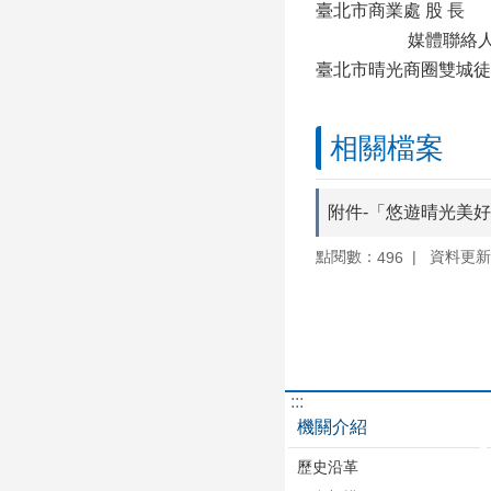
臺北市商業處 股 長 董承
媒體聯絡人 張定天 02
臺北市晴光商圈雙城徒步街
相關檔案
附件-「悠遊晴光美好 
點閱數：
資料更新：1
496
:::
機關介紹
歷史沿革