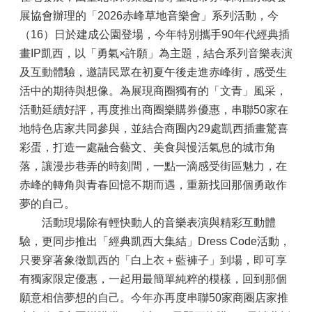
展協會辦理的「2026赤峰草地音樂會」系列活動，今
（16）日於建成公園登場，今年特別攜手90年代經典插
畫IP凱西，以「勇氣×許願」為主題，結合系列音樂表演
及互動體驗，邀請民眾在初夏午後走進赤峰街，感受生
活中的期待與想像。為展現商圈獨有的「文青」風采，
活動延續好評，再度推出商圈樂購券優惠，串聯50家在
地特色店家共同參與，並結合商圈內29處凱西插畫驚喜
彩蛋，打造一處融合藝文、美食與慢活氣息的城市角
落，讓漫步巷弄的時刻間，一點一滴感受街區魅力，在
赤峰的轉角與青春回憶不期而遇，重新找回那個勇敢作
夢的自己。
活動現場除有輕快動人的音樂表演與精彩互動體
驗，更同步推出「經典凱西大集結」Dress Code活動，
只要穿著象徵凱西的「白上衣＋藍褲子」到場，即可享
有獨家限定優惠，一起用最簡單純粹的模樣，回到那個
願意相信夢想的自己。今年亦再度串聯50家商圈店家推