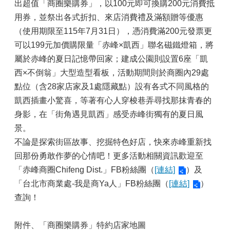
出超值「商圈樂購券」，以100元即可換購200元消費抵
用券，並祭出各式折扣、來店消費禮及滿額贈等優惠
（使用期限至115年7月31日），憑消費滿200元發票更
可以199元加價購限量「赤峰×凱西」聯名磁鐵燈箱，將
屬於赤峰的夏日記憶帶回家；建成公園則設置6座「凱
西×不倒翁」大型造型看板，活動期間則於商圈內29處
點位（含28家店家及1處隱藏點）設有各式不同風格的
凱西插畫小驚喜，等著有心人穿梭巷弄尋找那抹青春的
身影，在「街角遇見凱西」感受赤峰街獨有的夏日風
景。
不論是探索街區故事、挖掘特色好店，快來赤峰重新找
回那份勇敢作夢的心情吧！更多活動相關資訊歡迎至
「赤峰商圈Chifeng Dist.」FB粉絲團（
[連結]
）及
「台北市商業處-我是商Ya人」FB粉絲團（
[連結]
）
查詢！
附件、「商圈樂購券」特約店家地圖