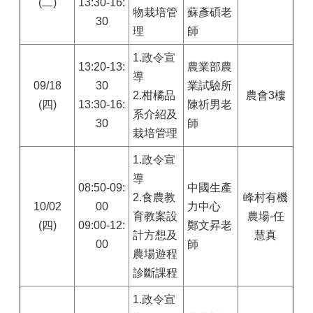
(二)
13:30-16:
物栽培管
蘇彥碩老
30
理
師
1.
政令宣
13:20-13:
農業部農
導
09/18
30
業試驗所
2.柑橘品
農會3樓
(四)
13:30-16:
陳祈男老
系介紹及
30
師
栽培管理
1.
政令宣
導
08:50-09:
中國生產
2.食農教
峰村有機
10/02
00
力中心
育教案設
農場-任
(四)
09:00-12:
鄭文昇老
計方想及
慧真
00
師
農場遊程
診斷課程
1.
政令宣