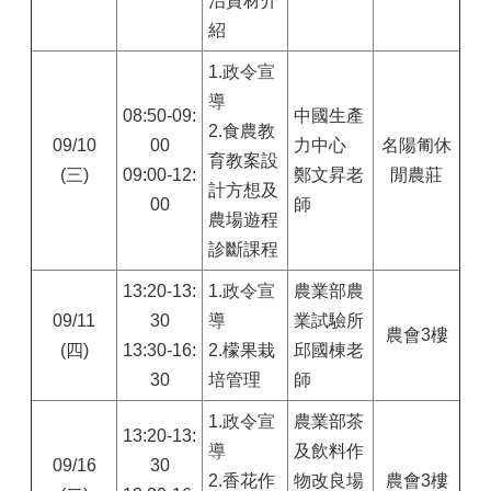
治資材介
紹
1.
政令宣
導
08:50-09:
中國生產
2.食農教
09/10
00
力中心
名陽匍休
育教案設
(三)
09:00-12:
鄭文昇老
閒農莊
計方想及
00
師
農場遊程
診斷課程
13:20-13:
1.
政令宣
農業部農
09/11
30
導
業試驗所
農會3樓
(四)
13:30-16:
2.檬果栽
邱國棟老
30
培管理
師
1.
政令宣
農業部茶
13:20-13:
導
及飲料作
09/16
30
2.香花作
物改良場
農會3樓