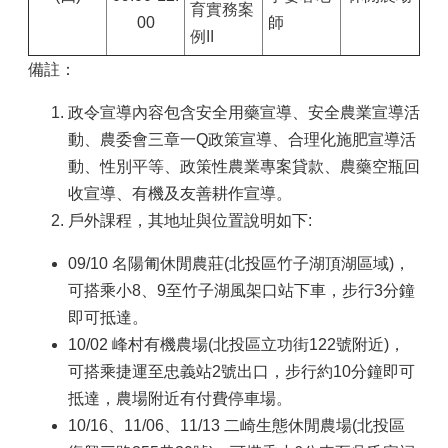
育實務案
00
師
例II
備註：
政令宣導內容包含安全用藥宣導、安全農業宣導活
動、農委會三章一Q政策宣導、合理化施肥宣導活
動、性別平等、政策性農業專案貸款、農藥空瓶回
收宣導、有機及友善耕作宣導。
戶外課程，其地址與位置說明如下:
09/10 名陽匍休閒農莊(北投區竹子湖頂湖區域)，
可搭乘小8、9至竹子湖風架口站下車，步行3分鐘
即可抵達。
10/02 峰村有機農場(北投區立功街122號附近)，
可搭乘捷運至忠義站2號出口，步行約10分鐘即可
抵達，農場附近有付費停車場。
10/16、11/06、11/13 二崎生態休閒農場(北投區