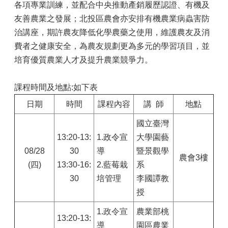
各項專業訓練，並配合中央推動產銷履歷認證、有機及
友善農業之發展；北投區農會亦安排有機農業病蟲害防
治講座，期許農友降低化學農藥之使用，維護農友及消
費者之健康安全，為農友規劃更為多元的學習項目，並
培育優質農業人才及提升農業競爭力。
課程時間及地點:如下表
日期
時間
課程內容
講 師
地點
國立臺灣
13:20-13:
1.政令宣
大學園藝
08/28
30
導
暨景觀學
農會3樓
(四)
13:30-16:
2.藍莓栽
系
30
培管理
李國譚教
授
1.
政令宣
農業部桃
13:20-13:
導
園區農業