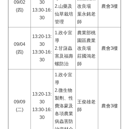
09/02
30
2.山藥及
改良場
農會3樓
(四)
13:30-16:
仙草栽培
葉永銘老
30
管理
師
1.
政令宣
農業部桃
13:20-13:
導
園區農業
09/04
30
2.甘藷蟲
改良場
農會3樓
(四)
13:30-16:
害及福壽
莊國鴻老
30
螺防治
師
1.
政令宣
導
2.微生物
13:20-13:
製劑、性
09/09
30
王俊雄老
費洛蒙及
農會3樓
(二)
13:30-16:
師
各項農業
30
病蟲害防