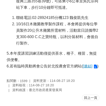
復興三路355巷39號)，可搭乘小6公車至吳氏宗祠
站下車，步行10分鐘即可抵達。
聯絡電話:02-28924185分機123 魏俊凱先生
10/16日木黴菌教學製作課程，本會將提供每位學
員製作20公升木黴菌所需材料，活動當日請攜帶2
支300-600 C.C之寶特瓶，以利分裝材料，會後自
行製作。
5.本年度講習訓練活動僅提供茶水，種子、種苗，無提
供便餐。
6.若有臨時異動將會公告於北投農會官方網站(
[連結]
)
點閱數：
資料更新：114-08-27 18:20
1599
資料檢視：114-08-27 18:20
資料維護：臺北市政府產業發展局
回上一頁