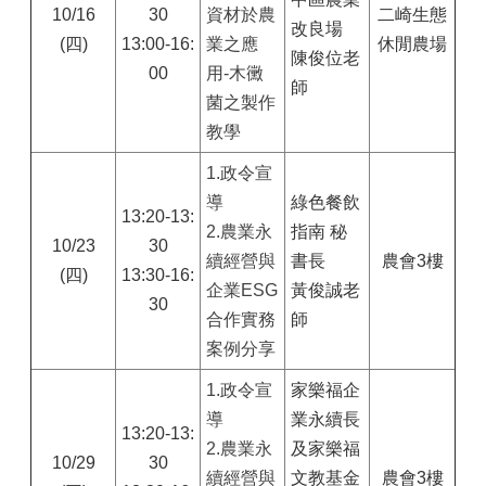
10/16
30
資材於農
二崎生態
改良場
(四)
13:00-16:
業之應
休閒農場
陳俊位老
00
用-木黴
師
菌之製作
教學
1.
政令宣
導
綠色餐飲
13:20-13:
2.農業永
指南 秘
10/23
30
續經營與
書長
農會3樓
(四)
13:30-16:
企業ESG
黃俊誠老
30
合作實務
師
案例分享
1.
政令宣
家樂福企
導
業永續長
13:20-13:
2.農業永
及家樂福
10/29
30
續經營與
文教基金
農會3樓