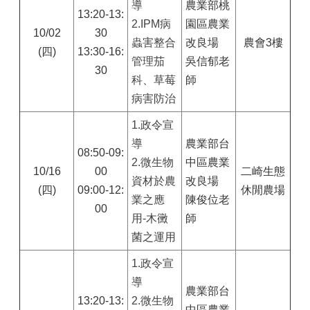
導
農業部桃
13:20-13:
2.IPM病
園區農業
10/02
30
蟲害整合
改良場
農會3樓
(四)
13:30-16:
管理茄
吳信郁老
30
科、草莓
師
病害防治
1.
政令宣
導
農業部台
08:50-09:
2.微生物
中區農業
10/16
00
二崎生態
資材於農
改良場
(四)
09:00-12:
休閒農場
業之應
陳俊位老
00
用-木黴
師
菌之運用
1.
政令宣
導
農業部台
13:20-13:
2.微生物
中區農業