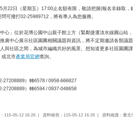
5月22日（星期五）17:00止名額有限，敬請把握(報名非錄
問可撥打02-25989712，將有專人為您服務。
中心」位於花博公園中山親子館上方（緊鄰捷運淡水線圓山站，臺
推廣中心展示社區園圃相關議題與資訊，將不定期邀請各類議題
人與社區之間，為城市編織共好的風景。想知道更多社區園圃課程及
」或北市
產業局官網
查詢。
208889）轉6578 / 0958-666827
208889）轉6594 / 0937-048658
15-05-12 16:26
資料檢視：115-05-12 16:26
資料維護：臺北