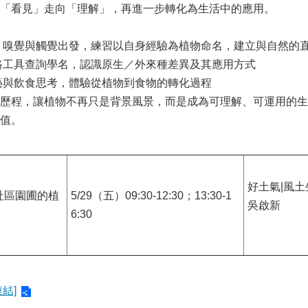
從「看見」走向「理解」，再進一步轉化為生活中的應用。
覺、嗅覺與觸覺出發，練習以自身經驗為植物命名，建立與自然的
網路工具查詢學名，認識原生／外來種差異及其應用方式
農藝與飲食思考，體驗從植物到食物的轉化過程
歷程，讓植物不再只是背景風景，而是成為可理解、可運用的生
值。
好土氣|風
社區園圃的植
5/29（五）09:30-12:30；13:30-1
吳啟新
6:30
連結]