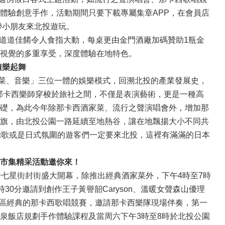
體驗創意手作，活動期間只要下載專屬集章APP，在會員店
帶小朋友來北投遊玩。
道道佳餚令人食指大動，每桌更由金門酒廠加碼贊助1瓶金
視覺的多重享受，深度體驗在地特色。
隨樂起舞
菜、音樂」三位一體的娛樂模式，回溯北投的產業發展史，
期的那卡西樂師穿梭於旅社之間，不僅是表演藝術，更是一種高
礎，為此今年除那卡西酒家菜、流行之聲演唱會外，增加那
旗，由北投公園一路延續至地熱谷，讓在地飄揚大小不同共
聽歌或是日式氛圍的遊客們一定要來北投，這裡有滿滿的日本
物市集精采活動邀你來！
七星街封街盛大開幕，除推出經典酒家菜外，下午4時至7時
30分邀請到創作王子黃譽韶Caryson、溫暖女聲森山優理
地區經典的那卡西歌唱競賽，邀請那卡西樂隊現場伴奏，第一
於溫泉飯店規劃手作體驗課程及當周六下午3時至8時於北投公園