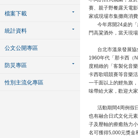
賽、親子野餐露天電影
檔案下載
家或現場市集攤商消費
今年席開24桌的「
統計資料
門高粱酒外，當天現場
公文公開專區
台北市溫泉發展協會
1960年代「那卡西
防災專區
度精緻的「客製化音樂
卡西歌唱競賽等音樂活
性別主流化專區
一千面以上的鯉魚旗，
味帶給大家，歡迎大家
活動期間4周例假日皆
也有融合日式文化元素的
子及壓軸的療癒熱力小
名可獲得5,000元獎