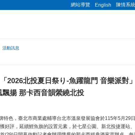
網站導覽
陳情系
English
活動訊息
在「2026北投夏日祭り-魚躍龍門 音樂派對
風飄揚 那卡西音韻縈繞北投
色，臺北市商業處輔導台北市溫泉發展協會於115年5月29日至6
獲好評，延續鯉魚旗的設置元素，於七星公園、新北投捷運站、
首(29)日開幕啟動記者會辦理懷舊的那卡西經典酒家菜辦桌，