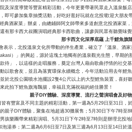
院及深度導覽等豐富精彩活動，今年更要帶著民眾走入溫泉飯店
，即可參加集章抽獎活動，好吃好逛好玩就在北投!歡迎大朋友
經典酒家菜」辦桌，由總鋪師阿文師帶來多道創意北投酒家菜，
還有那卡西大叔團演唱經典那卡西歌曲，讓參與民眾有聽覺味覺
那卡西文化深厚底蘊 上千鯉魚旗
表示，北投溫泉文化所帶動的伴生產業，確立了「溫泉、酒家
（Nakasi）」的興起，源於這塊土地獨有的溫泉觀光生態，早
款待」，以這樣的走唱服務，奠定台灣人藉由歌曲抒情的社交基
動以歌會友，並且為落實環保永續概念，今年活動沿用去年鯉魚
並於北投公園噴水池擺設2隻4公尺以上的大型鯉魚裝置，喜好
來此拍下鯉魚旗海飄揚，幸福且充滿祝福的絕佳勝景！
親子DIY體驗、深度導覽、流行之聲演唱會及好
有豐富及不同主題的精彩活動，第一週為5月29日至31日，於
親子DIY體驗，聚集在地超過30攤展售；5月30日下午7時至8時
男孩樂團帶來精彩演唱、5月31日下午2時至7時則是辦理北投
金和泡湯券；第二週為6月6日至7日及第三週為6月13日至14日