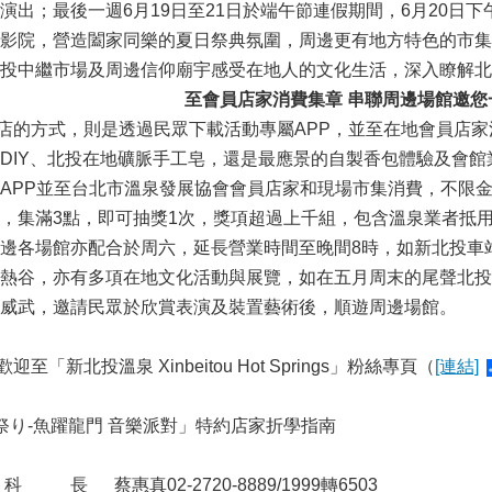
演出；最後一週6月19日至21日於端午節連假期間，6月20日下
影院，營造闔家同樂的夏日祭典氛圍，周邊更有地方特色的市集
投中繼市場及周邊信仰廟宇感受在地人的文化生活，深入瞭解北
至會員店家消費集章 串聯周邊場館邀您
的方式，則是透過民眾下載活動專屬APP，並至在地會員店家
DIY、北投在地礦脈手工皂，還是最應景的自製香包體驗及會
APP並至台北市溫泉發展協會會員店家和現場市集消費，不限
，集滿3點，即可抽獎1次，獎項超過上千組，包含溫泉業者抵
邊各場館亦配合於周六，延長營業時間至晚間8時，如新北投車
熱谷，亦有多項在地文化活動與展覽，如在五月周末的尾聲北投
威武，邀請民眾於欣賞表演及裝置藝術後，順遊周邊場館。
新北投溫泉 Xinbeitou Hot Springs」粉絲專頁（
[連結]
日祭り-魚躍龍門 音樂派對」特約店家折學指南
蔡惠真02-2720-8889/1999轉6503