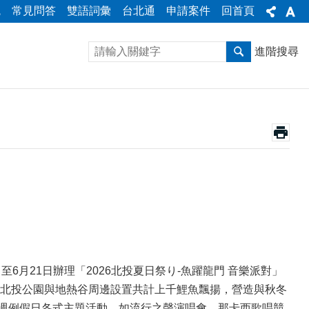
統
常見問答
雙語詞彙
台北通
申請案件
回首頁
進階搜尋
」
月21日辦理「2026北投夏日祭り-魚躍龍門 音樂派對」
北投公園與地熱谷周邊設置共計上千鯉魚飄揚，營造與秋冬
每週例假日各式主題活動，如流行之聲演唱會、那卡西歌唱競