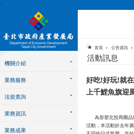
:::
跳到主要內容區塊
:::
首頁
公告資訊
:::
活動訊息
機關介紹
好吃!好玩!就
業務服務
上千鯉魚旗迎
法規查詢
業務資訊
為形塑北投商圈品牌特
活動，本活動於去年廣
業務成果
不同的日式氛圍，並於