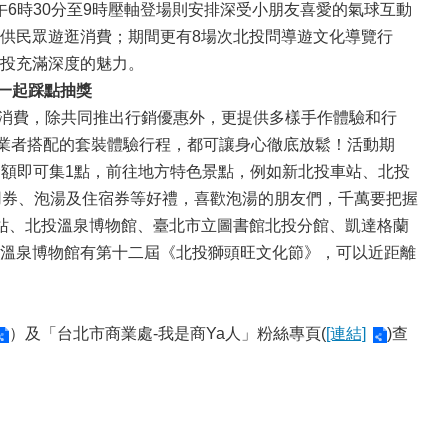
午6時30分至9時壓軸登場則安排深受小朋友喜愛的氣球互動
供民眾遊逛消費；期間更有8場次北投問導遊文化導覽行
投充滿深度的魅力。
一起踩點抽獎
消費，除共同推出行銷優惠外，更提供多樣手作體驗和行
館業者搭配的套裝體驗行程，都可讓身心徹底放鬆！活動期
金額即可集1點，前往地方特色景點，例如新北投車站、北投
用券、泡湯及住宿券等好禮，喜歡泡湯的朋友們，千萬要把握
站、北投溫泉博物館、臺北市立圖書館北投分館、凱達格蘭
溫泉博物館有第十二屆《北投獅頭旺文化節》，可以近距離
）及「台北市商業處-我是商Ya人」粉絲專頁(
[連結]
)查