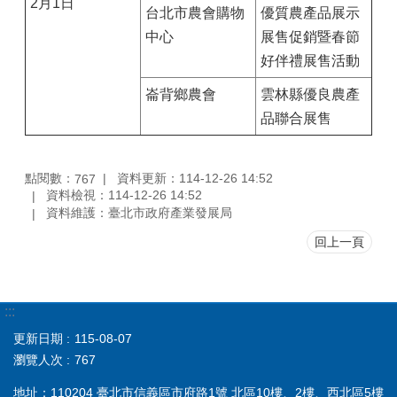
2月1日
台北市農會購物
優質農產品展示
中心
展售促銷暨春節
好伴禮展售活動
崙背鄉農會
雲林縣優良農產
品聯合展售
點閱數：
資料更新：114-12-26 14:52
767
資料檢視：114-12-26 14:52
資料維護：臺北市政府產業發展局
回上一頁
:::
更新日期
115-08-07
瀏覽人次
767
地址：110204 臺北市信義區市府路1號 北區10樓、2樓、西北區5樓