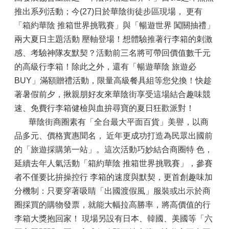
推出系列活動；今(27)日於華陰街徒步區現場， 更有
「箱約華陰 推箱世界挑戰賽」與「暢遊世界 闖關抽禮」
兩大夏日主題活動 壓軸登場！想體驗推著行李箱的刺激
感、考驗神隊友默契？活動前三名將可帶回價值數千元
的高級行李箱！除此之外，還有「暢遊華陰 旅遊必
BUY」滿額贈禮活動，限量高級餐具組等您兌換！快趁
著暑假前夕，揪親朋好友來華陰街享受這場結合趣味競
速、免費行李箱健檢與血拚尋寶的夏日狂歡派對！
華陰街商圈素有「全台最大平面百貨」美譽，以商
品多元、價格實惠聞名， 近年更成功打造為民眾出國前
的「旅遊採購第一站」。這次活動巧妙結合商圈特 色，
延續去年人氣活動「箱約華陰 推箱世界挑戰賽」，參賽
者不僅要比拚操控行 李箱的速度與默契，更首創趣味加
分機制：只要穿著吸睛「出國渡假風」服裝或出示於商
圈採買的購物發票，就能大幅拉高勝率，將高價值的行
李箱大獎抱回家！ 現場另設有日本、韓國、美國等「六