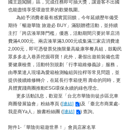
國主題闖關」區，完成任務即可抽大獎，讓遊客不出國
也能盡情享受環遊世界的歡樂氛圍。
為給予消費者最有感實質回饋，今年延續歷年備受
期待「暢遊華陰 旅遊必 BUY」滿額贈禮活動，並持續
主打「跨店湊單降門檻」優惠，活動期間只要於單店消
費滿4,000元、兩店湊單滿3,000元或集滿三家店消費達
2,000元，即可憑發票兌換限量高級康寧餐具組，鼓勵民
眾多多走入巷弄挖掘尋寶！此外，暑假出遊前裝備也需
要健康檢查，活動特別規劃「行李箱維修義診」服務，
由專業達人現場為愛箱檢測輪組與拉桿等常見問題，並
提供後續維修轉介，在延長行李箱使用 壽命的同時，更
具體實踐商圈推動ESG環保永續的綠色理念。
更多活動訊息，歡迎至「台北市華陰街徒步區北車
商圈發展協會」粉絲專頁 (
[連結]
)及「臺北市商業處-
我是商Ya人」臉書粉絲團 (
[連結]
) 查詢。
附件1-「華陰街箱遊世界！」會員店家名單