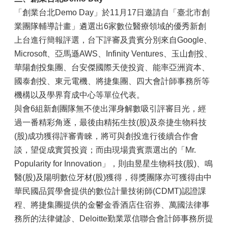
「創業台北Demo Day」於11月17日邀請自「臺北市創
業團隊輔導計畫」遴選出6家數位醫療領域的優秀新創
上台進行簡報評選，台下評審及貴賓分別來自Google、
Microsoft、亞馬遜AWS、Infinity Ventures、玉山創投、
華陽創投集團、台安傑國際天使投資、能率亞洲資本、
國泰創投、東元電機、將捷集團、四大會計師事務所等
機構以及學界育成中心等單位代表。
與會6組新創團隊無不使出渾身解數吸引評審目光，經
過一番精彩角逐，最後由精拓生技(股)及奈捷生物科技
(股)成功獲得評審青睞，將可與創投進行後續合作會
談，望促成實質投資；而由現場貴賓票選出的「Mr.
Popularity for Innovation」，則由昱星生物科技(股)、鳴
醫(股)及陽明數位牙材(股)獲得，得獎團隊亦可獲得由中
華民國品質學會提供的數位計量技術師(CDMT)認證課
程、將捷集團提供的金鬱金香酒店住宿券、萬國法律事
務所的法律健診、Deloitte勤業眾信聯合會計師事務所提