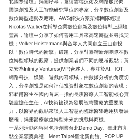
北國際論壇」揭開序幕，邀請雲端技術及網路服務商、
國際創投及人工智能研究單位的專家，分享數位創新及
數位轉型趨勢及應用。AWS解決方案架構團隊經理
Nicolas Vautier在輔導企業數位創新及數位轉型上經驗
豐富，論壇中分享了如何善用工具來高速轉型並尋找契
機；Volker Heistermann與合夥人共同創立玉山創投，
以「數位時代的衝擊」破題，分享對臺灣新創團隊在數
位轉型領域的觀察，提供創業者們不同的思考觀點；黃
立安為Infinity Ventures(IVP)合夥人，專注於AI、IOT、
網路科技、娛樂、遊戲內容領域，由數據分析的角度切
入，分享創投是如何評估投資對象在數位創新的表現；
郭昶甫醫生在國內首屈一指的長庚醫療人工智能核心實
驗室擔任主任，AI技術被視為發展智慧醫療的重要助
力，以醫界的觀點來談人工智慧的臨床醫學應用與發展
歷程，揭露醫療數位轉型未來的挑戰與商機。
一系列活動內容尚包括創業台北Demo Day、臺北市亮
點企業頒獎典禮、Meet Taipei臺北新創館、POP UP