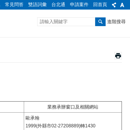
統
常見問答
雙語詞彙
台北通
申請案件
回首頁
進階搜尋
業務承辦窗口及相關網站
歐承翰
1999(外縣市02-27208889)轉1430