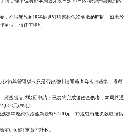
手續管理單位將於本局通知次日起10日內聯絡辦理(契約內
證金，不得無故延後簽約進駐與履約保證金繳納時間，如未於
管理單位主張任何權利。
核心技術與營運模式及是否曾經申請通過者為審查基準，遴選
請，經查獲者將駁回申請；已簽約完成後始查獲者，本局將通
000元(未稅)。
仍應繳納履約保證金新臺幣5,000元，於退駐時無欠款或賠償
依t.Hub訂定費率計收。