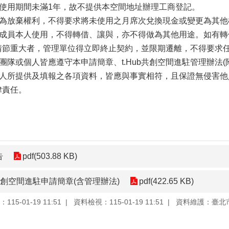
因使用期間未滿1年，故不提供本空間地址辦理工商登記。
，即為放棄權利，不得要求將未使用之月席次兌換現金或變更為其
進駐成員本人使用，不得轉借、讓與，亦不得做為其他用途。如有
情節重大者，管理單位得立即終止契約，並限期遷離，不得要求
駐團隊或個人皆應遵守本申請簡章、t.Hub共創空間進駐管理辦法(
申請人所提供及填報之各項資料，皆應與事實相符，且保證無侵害
律責任。
告
pdf(503.88 KB)
b 共創空間進駐申請簡章(含管理辦法)
pdf(422.65 KB)
15-01-19 11:51
資料檢視：115-01-19 11:51
資料維護：臺北