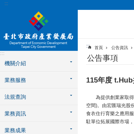
:::
跳到主要內容區塊
:::
首頁
公告資訊
:::
公告事項
機關介紹
115年度 t.
業務服務
法規查詢
為提供創業家取得國內
空間)。由宏匯瑞光股
業務資訊
食衣住行育樂之應用服
駐單位拓展國際市場
業務成果