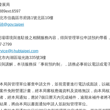
發展局
89ext.6597
4臺北市信義區市府路1號北區10樓
58@gov.taipei
解現場環境與進駐後之相關服務內容，得與管理單位申請預約帶看
-2799
rvice@t-hubtaipei.com
北市內湖區瑞光路335號3樓
帶看與講解，本項服務採「事前預約制」，請務必事前以電話或電
由本局與管理單位審查申請文件，並視需要進行電訪或面談，以
輔導案件免附營運計畫，經本局審核應備資料及資格無誤，由本局
全者，經本局通知，應於7個日曆天內完成補件，逾期未補件者將
請結果，將由本局以書面通知申請人並副知管理單位。