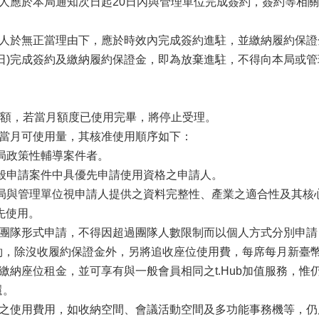
請人應於本局通知次日起20日內與管理單位完成簽約，簽約等相關
申請人於無正當理由下，應於時效內完成簽約進駐，並繳納履約保
日)完成簽約及繳納履約保證金，即為放棄進駐，不得向本局或
個名額，若當月額度已使用完畢，將停止受理。
於當月可使用量，其核准使用順序如下：
本局政策性輔導案件者。
一般申請案件中具優先申請使用資格之申請人。
：本局與管理單位視申請人提供之資料完整性、產業之適合性及其
先使用。
應以團隊形式申請，不得因超過團隊人數限制而以個人方式分別申
，除沒收履約保證金外，另將追收座位使用費，每席每月新臺幣4,
免繳納座位租金，並可享有與一般會員相同之t.Hub加值服務，惟
還。
施之使用費用，如收納空間、會議活動空間及多功能事務機等，仍應