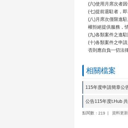
(六)使用月席次者
(七)提前退駐者
(八)月席次僅限
權拒絕提供服務，
(九)各類案件之進
(十)各類案件之
否則應自負一切法
相關檔案
115年度申請簡章公
公告115年度t.Hu
點閱數：
資料更新：1
219