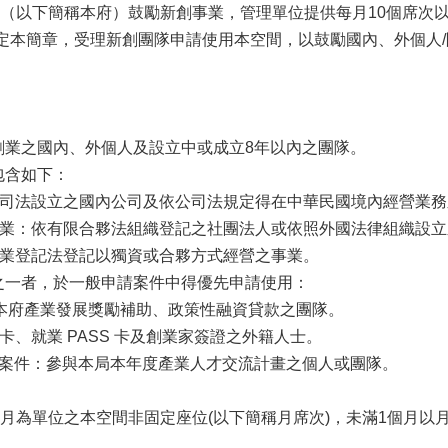
以下簡稱本府）鼓勵新創事業，管理單位提供每月10個席次以
訂定本簡章，受理新創團隊申請使用本空間，以鼓勵國內、外個人
新創業之國內、外個人及設立中或成立8年以內之團隊。
包含如下：
依公司法設立之國內公司及依公司法規定得在中華民國境內經營業
夥事業：依有限合夥法組織登記之社團法人或依照外國法律組織設
依商業登記法登記以獨資或合夥方式經營之事業。
件之一者，於一般申請案件中得優先申請使用：
獲得本府產業發展獎勵補助、政策性融資貸款之團隊。
金卡、就業 PASS 卡及創業家簽證之外籍人士。
導案件：參與本局本年度產業人才交流計畫之個人或團隊。
月為單位之本空間非固定座位(以下簡稱月席次)，未滿1個月以