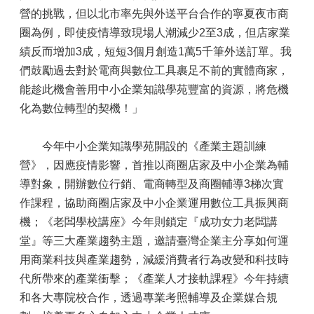
營的挑戰，但以北市率先與外送平台合作的寧夏夜市商
圈為例，即使疫情導致現場人潮減少2至3成，但店家業
績反而增加3成，短短3個月創造1萬5千筆外送訂單。我
們鼓勵過去對於電商與數位工具裹足不前的實體商家，
能趁此機會善用中小企業知識學苑豐富的資源，將危機
化為數位轉型的契機！」
今年中小企業知識學苑開設的《產業主題訓練
營》，因應疫情影響，首推以商圈店家及中小企業為輔
導對象，開辦數位行銷、電商轉型及商圈輔導3梯次實
作課程，協助商圈店家及中小企業運用數位工具振興商
機；《老闆學校講座》今年則鎖定『成功女力老闆講
堂』等三大產業趨勢主題，邀請臺灣企業主分享如何運
用商業科技與產業趨勢，減緩消費者行為改變和科技時
代所帶來的產業衝擊；《產業人才接軌課程》今年持續
和各大專院校合作，透過專業考照輔導及企業媒合規