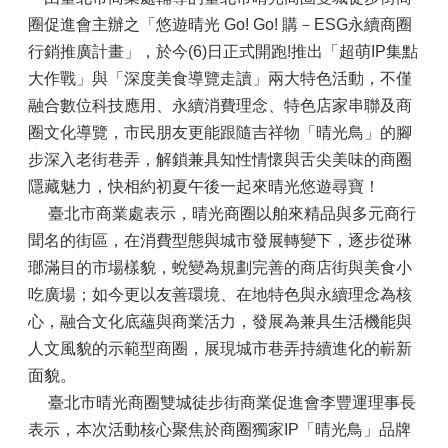
圈促進會主辦之「悠遊晴光 Go! Go! 購－ESG永續商圈
行銷推廣計畫」，於今(6)日正式開跑!推出「超萌IP集點
大作戰」與「深度美食導覽走讀」兩大特色活動，不僅
融合數位科技應用、永續消費理念、特色店家串聯及商
圈文化導覽，市民朋友更能跟隨吉祥物「晴光鳥」的腳
步深入老街巷弄，解鎖兼具知性情懷與舌尖美味的商圈
隱藏魅力，快相約初夏午後一起來晴光悠遊尋寶！
臺北市商業處表示，晴光商圈以舶來精品與多元商行
聞名的街區，在消費型態與城市發展轉變下，逐步從琳
瑯滿目的市場樣貌，蛻變為規劃完善的商店街與美食小
吃廣場；如今更以友善環境、在地特色與永續理念為核
心，融合文化底蘊與商業活力，發展為兼具生活機能與
人文風貌的示範型商圈，展現城市巷弄持續進化的嶄新
面貌。
臺北市晴光商圈雙城徒步街商業促進會李豐運理事長
表示，本次活動核心聚焦於商圈獨家IP「晴光鳥」品牌