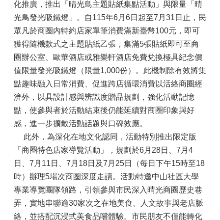
化推廣，推出「晴光鳥主題貼紙集點活動」與限量「晴
光鳥發光吸鐵燈」。自115年6月6日起至7月31日止，民
眾凡於商圈內特約店家單筆消費滿新臺幣100元，即可
獲得隨機款式之主題貼紙乙張，集滿5張貼紙即可至商
圈辦公室、歐華酒店或雅樂軒酒店免費兌換極具紀念價
值限量發光吸鐵燈（限量1,000份）。此機制除有效將集
點趣味融入日常消費、促進跨店循環消費以活絡商圈經
濟外，以具設計感與辨識度贈品規劃，強化活動記憶
點，使參與者於活動結束後仍能延續對商圈印象與好
感，進一步擴散活動話題與口碑效應。
此外，為深化在地文化認同，活動特別推出限定版
「商圈特色店家導覽活動」，規劃於6月28日、7月4
日、7月11日、7月18日及7月25日（每日下午15時至18
時）辦理5場次商圈深度走讀。活動特邀中山社區大學
專業導覽團隊領路，引領參與市民深入晴光商圈歷史巷
弄，實地串聯逾30家次之在地美食、人文故事與老店脈
絡，並搭配沉浸式美食品嚐體驗。市民朋友不僅能轉化