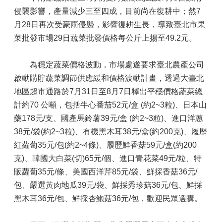
侵襲影響，產量減少三至四成，目前尚在復耕中；然7
月28日再次受豪雨侵襲，影響復耕生長，導致臺北市果
菜批發市場29日蔬菜批發價格每公斤上揚至49.2元。
為穩定蔬菜價格波動，市場處遂要求臺北農產公司
啟動購貯蔬菜調節供應緩和價格波動計畫，透過大臺北
地區超市通路於7月31日至8月7日釋出平穩價格蔬菜總
計約70 公噸，包括牛心番茄52元/盒 (約2~3粒)、日本山
藥178元/支、國產馬鈴薯39元/盒 (約2~3粒)、進口洋蔥
38元/袋(約2~3粒)、有機黑木耳38元/盒(約200克)、履歷
紅蘿蔔35元/包(約2~4條)、履歷鮮香菇59元/盒(約200
克)、韓國大白菜(切)65元/個、進口青花菜49元/粒、特
販蘿蔔35元/條、美國西洋芹85元/袋、鮮採香菇36元/
包、嚴選黃肉地瓜39元/袋、鮮採秀珍菇36元/包、鮮採
黑木耳36元/包、鮮採杏鮑菇36元/包，歡迎民眾選購。