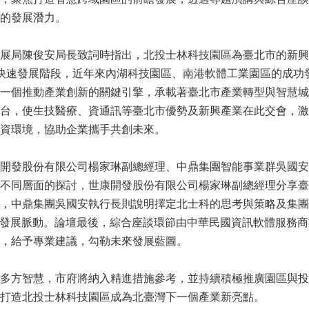
的發展潛力。
局陳俊安局長致詞時指出，北投士林科技園區為臺北市的新興
快速發展階段，近年來內湖科技園區、南港軟體工業園區的成功
一個推動產業創新的關鍵引擎，承載著臺北市產業轉型與智慧城
台，使生技醫療、資通訊等臺北市優勢及新興產業在此交會，激
投資環境，協助企業攜手共創未來。
發股份有限公司楊家琳副總經理、中鼎集團智能事業群吳國安
不同層面的探討，世康開發股份有限公司楊家琳副總經理分享臺
，中鼎集團吳國安執行長則說明擇定北士科的思考與策略及集團
來發展脈動。論壇最後，綜合座談環節由中華民國資訊軟體服務
，給予專業建議，勾勒未來發展藍圖。
方智慧，市府將納入精進措施參考，並持續積極推廣園區與投資
打造北投士林科技園區成為北臺灣下一個產業新亮點。