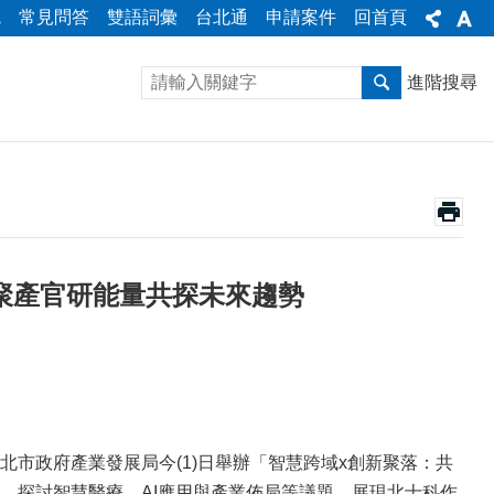
統
常見問答
雙語詞彙
台北通
申請案件
回首頁
進階搜尋
聚產官研能量共探未來趨勢
政府產業發展局今(1)日舉辦「智慧跨域x創新聚落：共
，探討智慧醫療、AI應用與產業佈局等議題，展現北士科作