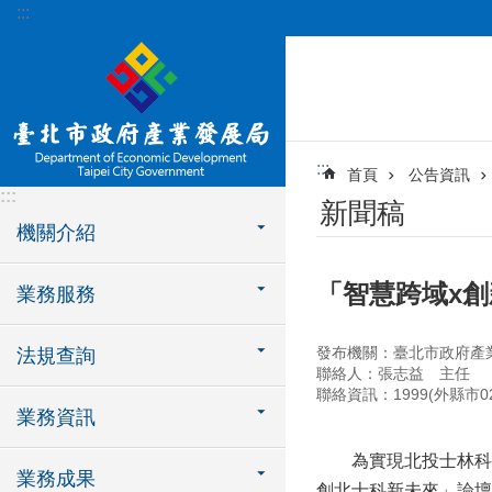
:::
跳到主要內容區塊
:::
首頁
公告資訊
:::
新聞稿
機關介紹
「智慧跨域x
業務服務
發布機關：臺北市政府產
法規查詢
聯絡人：張志益 主任
聯絡資訊：1999(外縣市02-
業務資訊
為實現北投士林科技園
業務成果
創北士科新未來」論壇