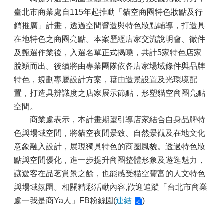
臺北市商業處自115年起推動「貓空商圈特色妝點及行
銷推廣」計畫，透過空間營造與特色妝點輔導，打造具
在地特色之商圈亮點。本案歷經店家交流說明會、徵件
及甄選作業後，入選名單正式揭曉，共計5家特色店家
脫穎而出。後續將由專業團隊依各店家場域條件與品牌
特色，規劃專屬設計方案，藉由造景設置及光環境配
置，打造具辨識度之店家展示節點，形塑貓空商圈亮點
空間。
商業處表示，本計畫期望引導店家結合自身品牌特
色與場域空間，將貓空夜間景致、自然景觀及在地文化
意象融入設計，展現獨具特色的商圈風貌。透過特色妝
點與空間優化，進一步提升商圈整體形象及遊逛魅力，
讓遊客在品茗賞景之餘，也能感受貓空豐富的人文特色
與場域氛圍。相關精彩活動內容,歡迎追蹤「台北市商業
處一我是商Ya人」FB粉絲園(
連結
)