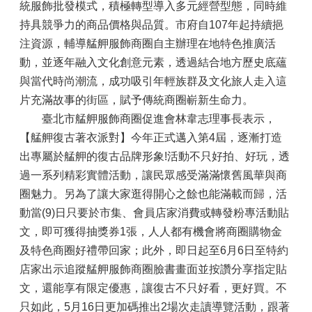
統服飾批發模式，積極轉型導入多元經營型態，同時維
持具競爭力的商品價格與品質。市府自107年起持續挹
注資源，輔導艋舺服飾商圈自主辦理在地特色推廣活
動，並逐年融入文化創意元素，透過結合地方歷史底蘊
與當代時尚潮流，成功吸引年輕族群及文化旅人走入這
片充滿故事的街區，賦予傳統商圈嶄新生命力。
臺北市艋舺服飾商圈促進會林韋志理事長表示，
【艋舺復古著衣派對】今年正式邁入第4屆，逐漸打造
出專屬於艋舺的復古品牌形象!活動不只好拍、好玩，透
過一系列精彩實體活動，讓民眾感受滿滿懷舊風華與商
圈魅力。另為了讓大家逛得開心之餘也能滿載而歸，活
動當(9)日只要於市集、會員店家消費或轉發粉專活動貼
文，即可獲得抽獎券1張，人人都有機會將商圈購物金
及特色商圈好禮帶回家；此外，即日起至6月6日至特約
店家出示追蹤艋舺服飾商圈臉書畫面並按讚分享指定貼
文，還能享有限定優惠，讓復古不只好看，更好買。不
只如此，5月16日更加碼推出2場次走讀導覽活動，跟著