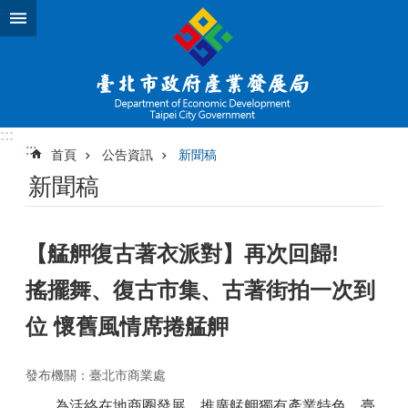
跳到主要內容區塊
:::
:::
首頁
公告資訊
新聞稿
新聞稿
【艋舺復古著衣派對】再次回歸!
搖擺舞、復古市集、古著街拍一次到
位 懷舊風情席捲艋舺
發布機關：臺北市商業處
為活絡在地商圈發展，推廣艋舺獨有產業特色，臺