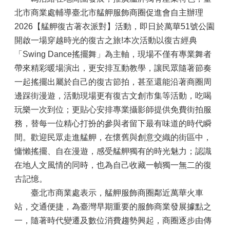
北市商業處輔導臺北市艋舺服飾商圈促進會自主辦理
2026【艋舺復古著衣派對】活動，即日於萬華51號公園
開啟一場穿越時光的復古之旅!本次活動以復古經典
「Swing Dance搖擺舞」為主軸，現場不僅有專業舞者
帶來精彩暖場演出，更安排互動教學，讓民眾隨著節奏
一起搖擺出屬於自己的復古節拍，甚至還能沿著商圈周
邊踩街漫遊，活動現場更有復古文創市集等活動，吃喝
玩樂一次到位；更貼心安排專業攝影師提供免費街拍服
務，替每一位精心打扮的參與者留下最有味道的時代瞬
間。歡迎民眾走進艋舺，在懷舊與創意交織的街區中，
慵懶搖擺、自在漫遊，感受艋舺獨有的時光魅力；認識
在地人文風情的同時，也為自己收藏一幀獨一無二的復
古記憶。
臺北市商業處表示，艋舺服飾商圈鄰近萬華火車
站，交通便捷，為臺灣早期重要的服飾商業發展據點之
一，隨著時代變遷及數位消費趨勢興起，商圈逐步由傳