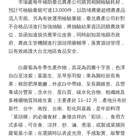
市場處每年補助臺北農產公司購買相關檢驗耗材，
預計可檢驗量能可達13,000件，以防堵農藥超標農產品
流入市面。另為有效運用檢驗量能，臺北農產公司針對
不合格品項進行加強抽驗，將抽驗結果資訊回饋農政單
位，並函知違規供應單位改善，同時副知當地縣市政
府、農政主管機關進行源頭用藥輔導，落實源頭管理，
以有效維護大台北地區食品安全。
白蘿蔔為冬季生產作物，其花為四瓣十字形，色澤
自白至淡紫；葉叢生、呈琴形羽裂；果為圓柱狀長角
果；根部肥厚脆嫩，外皮白中帶綠、呈長圓錐形。且營
養成分豐富，含水分、蛋白質、碳水化合物、粗纖維及
多種礦物質與維生素；主要產於 11–12 月，產地分布於
新竹、台中、南投、台南、彰化與嘉義，是年節料理
「菜頭粿」的必備食材，象徵吉祥的「彩頭」。食用方
式多樣，可生食、涼拌、炒、滷、煮湯，或製成菜脯與
蘿蔔葉小菜；在選購時以表皮光滑、手感紮實、敲擊聲