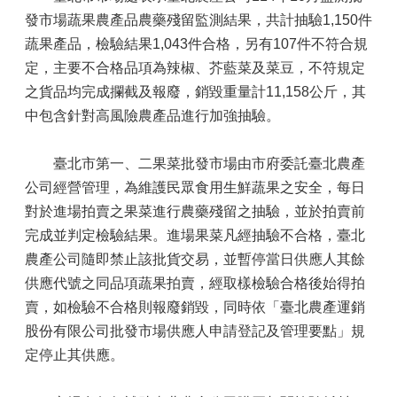
發市場蔬果農產品農藥殘留監測結果，共計抽驗1,150件
蔬果產品，檢驗結果1,043件合格，另有107件不符合規
定，主要不合格品項為辣椒、芥藍菜及菜豆，不符規定
之貨品均完成攔截及報廢，銷毀重量計11,158公斤，其
中包含針對高風險農產品進行加強抽驗。
臺北市第一、二果菜批發市場由市府委託臺北農產
公司經營管理，為維護民眾食用生鮮蔬果之安全，每日
對於進場拍賣之果菜進行農藥殘留之抽驗，並於拍賣前
完成並判定檢驗結果。進場果菜凡經抽驗不合格，臺北
農產公司隨即禁止該批貨交易，並暫停當日供應人其餘
供應代號之同品項蔬果拍賣，經取樣檢驗合格後始得拍
賣，如檢驗不合格則報廢銷毀，同時依「臺北農產運銷
股份有限公司批發市場供應人申請登記及管理要點」規
定停止其供應。