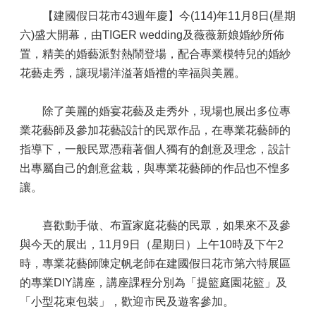
【建國假日花市43週年慶】今(114)年11月8日(星期
六)盛大開幕，由TIGER wedding及薇薇新娘婚紗所佈
置，精美的婚藝派對熱鬧登場，配合專業模特兒的婚紗
花藝走秀，讓現場洋溢著婚禮的幸福與美麗。
除了美麗的婚宴花藝及走秀外，現場也展出多位專
業花藝師及參加花藝設計的民眾作品，在專業花藝師的
指導下，一般民眾憑藉著個人獨有的創意及理念，設計
出專屬自己的創意盆栽，與專業花藝師的作品也不惶多
讓。
喜歡動手做、布置家庭花藝的民眾，如果來不及參
與今天的展出，11月9日（星期日）上午10時及下午2
時，專業花藝師陳定帆老師在建國假日花市第六特展區
的專業DIY講座，講座課程分別為「提籃庭園花籃」及
「小型花束包裝」，歡迎市民及遊客參加。