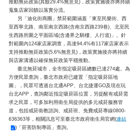
推動無菸政策(其餘29.4%無意見)，政策實施後亦將持續
蒐集店家回饋以落實分流。
另「迪化街商圈」禁菸範圍涵蓋「東至民樂街、西
至西寧北路、南至南京西路(含南京西路239巷)、北至民
生西路所圍之平面區域(含邊界之騎樓、人行道)」。針
對範圍內124家店家調查，高達94.4%有117家店家表示
支持推動無菸政策(5.6%無意見)，政策實施後亦將持續
與店家溝通以確保無菸政策平穩推動。
臺北無菸城市，全市指定吸菸區總數已達274處。為
方便民眾查詢，臺北市政府已建置「指定吸菸區地
圖」，民眾可透過台北通APP、台北捷運GO及現在玩
台北APP，查詢鄰近指定吸菸區位置，另提醒有戒菸需
求之民眾，可多加利用衛生局提供的多元戒菸服務管
道，包括戒菸衛教諮詢、戒菸班、免費戒菸專線0800-
636363等，相關訊息可至臺北市政府衛生局官網(
連結
)「菸害防制專區」查詢。