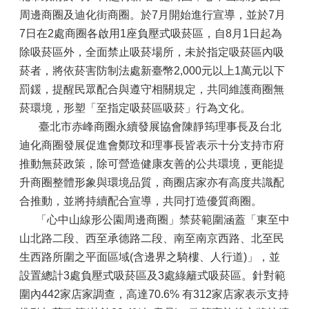
周邊商圈及迪化街商圈。於7月開始進行宣導，並於7月
7日在2處商圈各啟用1座負壓式吸菸區，自8月1日起為
除吸菸區外，全面禁止吸菸場所，未於指定吸菸區內吸
菸者，將依菸害防制法處新臺幣2,000元以上1萬元以下
罰鍰，提醒民眾配合與遵守相關規定，共同維護商圈無
菸環境，形塑「至指定吸菸區吸菸」行為文化。
臺北市赤峰商圈永續發展協會陳靜筠理事長及台北
迪化商圈發展促進會鄭玟和理事長皆表示十分支持市府
推動無菸政策，除可營造健康友善的公共環境，更能提
升商圈整體形象與環境品質，商圈店家亦有高度共識配
合推動，並將持續配合宣導，共同打造優質商圈。
「心中山線形公園周邊商圈」禁菸範圍涵蓋「東至中
山北路二段、西至承德路二段、南至南京西路、北至民
生西路所圍之平面區域(含邊界之騎樓、人行道)」，並
設置總計3處負壓式吸菸區及3處綠籬式吸菸區。針對範
圍內442家店家調查，高達70.6% 有312家店家表示支持