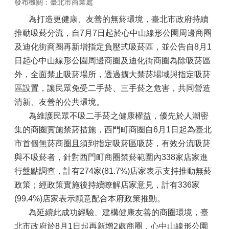
發布機關：臺北市商業處
為打造更健康、友善的無菸環境，臺北市政府持續
推動吸菸分流，自7月7日起於心中山線形公園周邊商圈
及迪化街商圈再新增指定負壓式吸菸區，並公告自8月1
日起心中山線形公園周邊商圈及迪化街商圈為除吸菸區
外，全面禁止吸菸場所，透過擴大禁菸場域與指定吸菸
區設置，讓民眾免受二手菸、三手菸之危害，共同營造
清新、友善的公共環境。
為維護民眾不吸二手菸之健康權益，優先於人潮密
集的商圈實施禁菸措施，西門町商圈自6月1日起為臺北
市首個無菸商圈且須到指定吸菸區吸菸，有效分流吸菸
與不吸菸者，針對西門町商圈禁菸範圍內338家店家進
行盤點調查，計有274家(81.7%)店家表示支持推動無菸
政策；經政策實施後持續瞭解店家意見，計有336家
(99.4%)店家表示願意配合本府政策推動。
為延續此成功經驗、建構健康友善的商圈環境，臺
北市政府於8月1日起再新增2處商圈，心中山線形公園