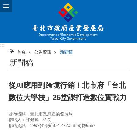
跳到主要內容區塊
:::
:::
首頁
公告資訊
新聞稿
新聞稿
從AI應用到跨境行銷！北市府「台北
數位大學校」25堂課打造數位實戰力
發布機關：臺北市政府產業發展局
聯絡人：許健輝 科長
聯絡資訊：1999(外縣市02-27208889)轉6557