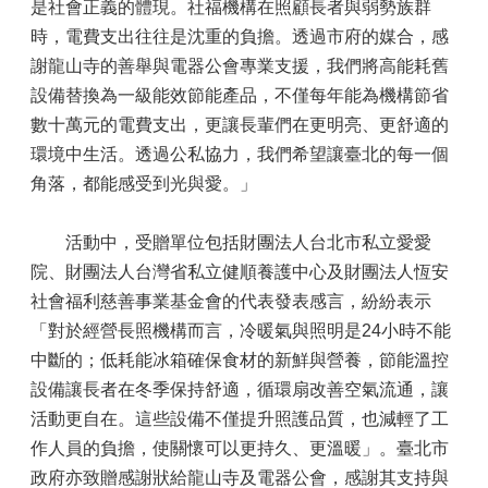
是社會正義的體現。社福機構在照顧長者與弱勢族群
時，電費支出往往是沈重的負擔。透過市府的媒合，感
謝龍山寺的善舉與電器公會專業支援，我們將高能耗舊
設備替換為一級能效節能產品，不僅每年能為機構節省
數十萬元的電費支出，更讓長輩們在更明亮、更舒適的
環境中生活。透過公私協力，我們希望讓臺北的每一個
角落，都能感受到光與愛。」
活動中，受贈單位包括財團法人台北市私立愛愛
院、財團法人台灣省私立健順養護中心及財團法人恆安
社會福利慈善事業基金會的代表發表感言，紛紛表示
「對於經營長照機構而言，冷暖氣與照明是24小時不能
中斷的；低耗能冰箱確保食材的新鮮與營養，節能溫控
設備讓長者在冬季保持舒適，循環扇改善空氣流通，讓
活動更自在。這些設備不僅提升照護品質，也減輕了工
作人員的負擔，使關懷可以更持久、更溫暖」。臺北市
政府亦致贈感謝狀給龍山寺及電器公會，感謝其支持與