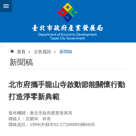
跳到主要內容區塊
:::
:::
首頁
公告資訊
新聞稿
新聞稿
北市府攜手龍山寺啟動節能關懷行動
打造淨零新典範
發布機關：臺北市政府產業發展局
聯絡人：呂榮琦 科長
聯絡資訊：1999(外縣市02-27208889)轉6605