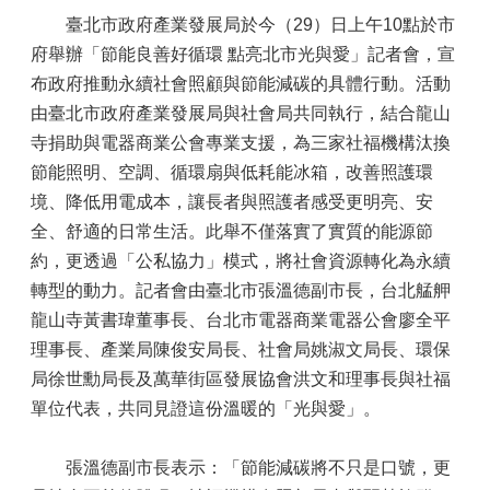
臺北市政府產業發展局於今（29）日上午10點於市
府舉辦「節能良善好循環 點亮北市光與愛」記者會，宣
布政府推動永續社會照顧與節能減碳的具體行動。活動
由臺北市政府產業發展局與社會局共同執行，結合龍山
寺捐助與電器商業公會專業支援，為三家社福機構汰換
節能照明、空調、循環扇與低耗能冰箱，改善照護環
境、降低用電成本，讓長者與照護者感受更明亮、安
全、舒適的日常生活。此舉不僅落實了實質的能源節
約，更透過「公私協力」模式，將社會資源轉化為永續
轉型的動力。記者會由臺北市張溫德副市長，台北艋舺
龍山寺黃書瑋董事長、台北市電器商業電器公會廖全平
理事長、產業局陳俊安局長、社會局姚淑文局長、環保
局徐世勳局長及萬華街區發展協會洪文和理事長與社福
單位代表，共同見證這份溫暖的「光與愛」。
張溫德副市長表示：「節能減碳將不只是口號，更