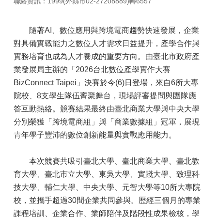
聯絡資訊：1999(外縣市02-27208889)轉6557
隨著AI、數位應用與跨境電商趨勢快速發展，企業
對具備實戰能力之數位人才需求日益提升，產學合作與
實務培育也成為人才養成的重要方向。由臺北市政府產
業發展局主辦的「2026台北數位產學實作大賽
BizConnect Taipei」決賽於今(6)日登場，來自6所大專
院校、8支學生隊伍齊聚舞台，現場評審提問與團隊應
答互動熱絡。競賽結果最終由臺北商業大學與中央大學
分別榮獲「跨境電商組」與「商業數據組」冠軍，展現
青年學子豐沛的數位創新能量與實戰應用能力。
本次競賽共吸引臺北大學、臺北商業大學、臺北教
育大學、臺北市立大學、東吳大學、實踐大學、致理科
技大學、輔仁大學、中央大學、元智大學等10所大專院
校，並攜手超過30間企業共同參與。歷經三個月的專業
課程培訓、企業合作、業師陪伴及階段性成果檢核，學