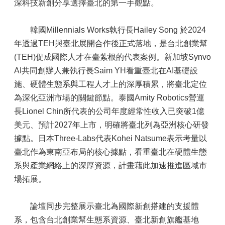
深科技新創分享選擇臺北的第一手觀點。
韓國Millennials Works執行長Hailey Song 於2024
年透過TEH與臺北展開合作後正式落地，是台北創業幫
(TEH)促成國際人才在臺紮根的代表案例。新加坡Synvo
AI共同創辦人兼執行長Saim YH看重臺北在AI基礎設
施、硬體生態系與工程人才上的深厚積累，將臺北定位
為深化亞洲市場的關鍵節點。泰國Amity Robotics營運
長Lionel Chin所代表的公司年度經常性收入已突破1億
美元、預計2027年上市，明確將臺北列為亞洲核心研發
據點。日本Three-Labs代表Kohei Natsume表示考量以
臺北作為東南亞布局的核心據點，看重臺北在硬體生態
系與產業網絡上的深厚資源，計畫藉此加速推進區域市
場拓展。
論壇同步完整展示臺北為國際新創搭建的支援體
系，包含台北創業幫生態系資源、臺北新創旗艦基地