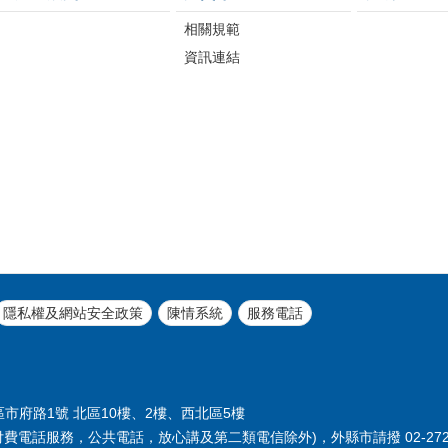
相關規範
資訊連結
隱私權及網站安全政策
陳情系統
服務電話
義區市府路1號 北區10樓、2樓、西北區5樓
付費電話服務，公共電話，放心講及第二類電信除外)，外縣市請撥 02-2720