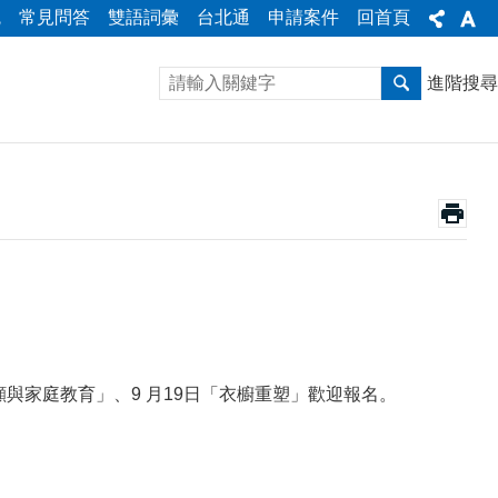
統
常見問答
雙語詞彙
台北通
申請案件
回首頁
進階搜尋
顧與家庭教育」、9 月19日「衣櫥重塑」歡迎報名。