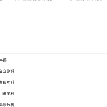
 局本部
 綜合企劃科
 工商服務科
 公用事業科
 農業發展科