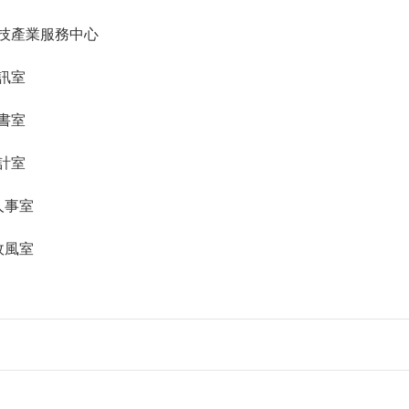
. 科技產業服務中心
 資訊室
 秘書室
 會計室
 人事室
 政風室