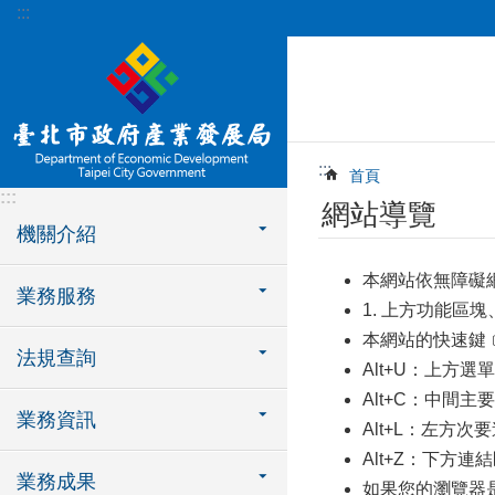
:::
跳到主要內容區塊
:::
首頁
:::
網站導覽
機關介紹
本網站依無障礙
業務服務
1. 上方功能區塊
本網站的快速鍵﹝A
法規查詢
Alt+U：上方
Alt+C：中間
業務資訊
Alt+L：左方
Alt+Z：下方連
業務成果
如果您的瀏覽器是Fi