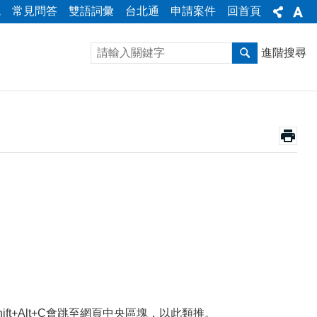
統
常見問答
雙語詞彙
台北通
申請案件
回首頁
進階搜尋
Shift+Alt+C會跳至網頁中央區塊，以此類推。