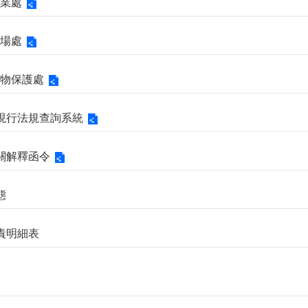
商業處
市場處
市動物保護處
北市現行法規查詢系統
央機關解釋函令
態
負責明細表